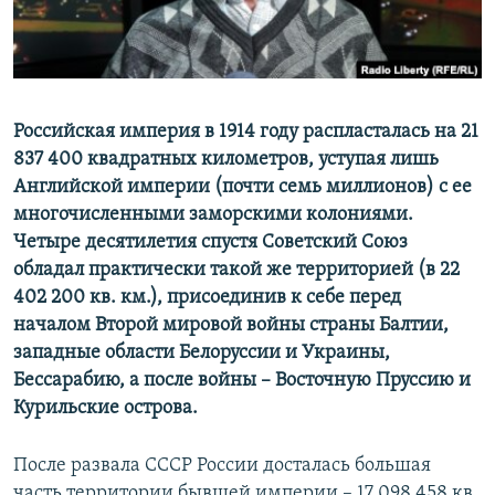
ПРИСОЕДИНЯЙТЕСЬ!
ПОБЕДИТЕЛЕЙ НЕ СУДЯТ?
КРЫМ.НЕПОКОРЕННЫЙ
ELIFBE
Российская империя в 1914 году распласталась на 21
УКРАИНСКАЯ ПРОБЛЕМА КРЫМА
837 400 квадратных километров, уступая лишь
Все сайты RFE/RL
Английской империи (почти семь миллионов) с ее
многочисленными заморскими колониями.
Четыре десятилетия спустя Советский Союз
обладал практически такой же территорией (в 22
402 200 кв. км.), присоединив к себе перед
началом Второй мировой войны страны Балтии,
западные области Белоруссии и Украины,
Бессарабию, а после войны – Восточную Пруссию и
Курильские острова.
После развала СССР России досталась большая
часть территории бывшей империи – 17 098 458 кв.