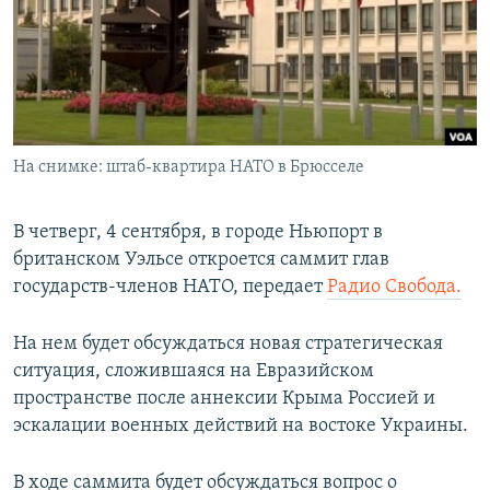
ПРИСОЕДИНЯЙТЕСЬ!
ПОБЕДИТЕЛЕЙ НЕ СУДЯТ?
КРЫМ.НЕПОКОРЕННЫЙ
ELIFBE
УКРАИНСКАЯ ПРОБЛЕМА КРЫМА
Все сайты RFE/RL
На снимке: штаб-квартира НАТО в Брюсселе
В четверг, 4 сентября, в городе Ньюпорт в
британском Уэльсе откроется саммит глав
государств-членов НАТО, передает
Радио Свобода.
На нем будет обсуждаться новая стратегическая
ситуация, сложившаяся на Евразийском
пространстве после аннексии Крыма Россией и
эскалации военных действий на востоке Украины.
В ходе саммита будет обсуждаться вопрос о