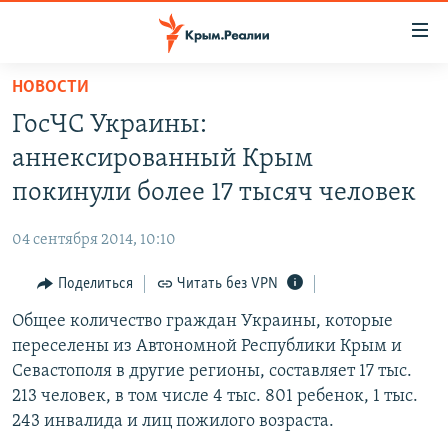
Доступность
ссылки
Вернуться
НОВОСТИ
к
НОВОСТИ
ГосЧС Украины:
основному
СПЕЦПРОЕКТЫ
содержанию
аннексированный Крым
ВОДА
Вернутся
ГРУЗ 200
покинули более 17 тысяч человек
к
ИСТОРИЯ
КАРТА ВОЕННЫХ ОБЪЕКТОВ КРЫМА
главной
04 сентября 2014, 10:10
ЕЩЕ
11 ЛЕТ ОККУПАЦИИ КРЫМА. 11 ИСТОРИЙ СОПРОТИВЛЕНИЯ
навигации
Вернутся
Поделиться
Читать без VPN
РАДІО СВОБОДА
ИНТЕРАКТИВ
к
Общее количество граждан Украины, которые
КАК ОБОЙТИ БЛОКИРОВКУ
ИНФОГРАФИКА
поиску
переселены из Автономной Республики Крым и
ТЕЛЕПРОЕКТ КРЫМ.РЕАЛИИ
Севастополя в другие регионы, составляет 17 тыс.
Українською
213 человек, в том числе 4 тыс. 801 ребенок, 1 тыс.
СОВЕТЫ ПРАВОЗАЩИТНИКОВ
Qırımtatar
243 инвалида и лиц пожилого возраста.
ПРОПАВШИЕ БЕЗ ВЕСТИ