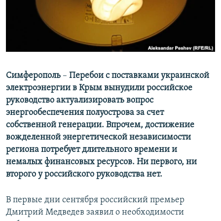
ПРИСОЕДИНЯЙТЕСЬ!
ПОБЕДИТЕЛЕЙ НЕ СУДЯТ?
КРЫМ.НЕПОКОРЕННЫЙ
ELIFBE
УКРАИНСКАЯ ПРОБЛЕМА КРЫМА
Все сайты RFE/RL
Симферополь
–
Перебои с поставками украинской
электроэнергии в Крым вынудили российское
руководство актуализировать вопрос
энергообеспечения полуострова за счет
собственной генерации. Впрочем, достижение
вожделенной энергетической независимости
региона потребует длительного времени и
немалых финансовых ресурсов. Ни первого, ни
второго у российского руководства нет.
В первые дни сентября российский премьер
Дмитрий Медведев заявил о необходимости