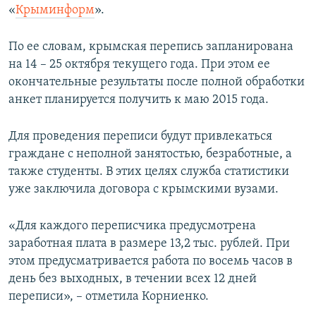
«
Крыминформ
».
ПРИСОЕДИНЯЙТЕСЬ!
ПОБЕДИТЕЛЕЙ НЕ СУДЯТ?
КРЫМ.НЕПОКОРЕННЫЙ
По ее словам, крымская перепись запланирована
на 14 – 25 октября текущего года. При этом ее
ELIFBE
окончательные результаты после полной обработки
УКРАИНСКАЯ ПРОБЛЕМА КРЫМА
анкет планируется получить к маю 2015 года.
Все сайты RFE/RL
Для проведения переписи будут привлекаться
граждане с неполной занятостью, безработные, а
также студенты. В этих целях служба статистики
уже заключила договора с крымскими вузами.
«Для каждого переписчика предусмотрена
заработная плата в размере 13,2 тыс. рублей. При
этом предусматривается работа по восемь часов в
день без выходных, в течении всех 12 дней
переписи», – отметила Корниенко.