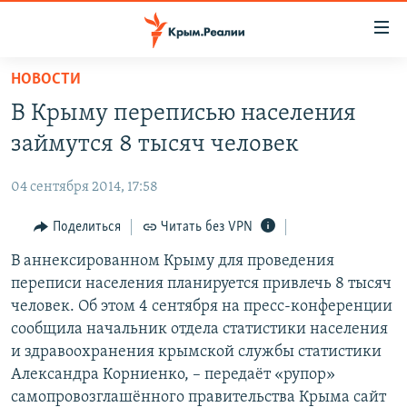
Доступность
ссылки
Вернуться
НОВОСТИ
к
НОВОСТИ
В Крыму переписью населения
основному
СПЕЦПРОЕКТЫ
содержанию
займутся 8 тысяч человек
ВОДА
Вернутся
ГРУЗ 200
к
04 сентября 2014, 17:58
ИСТОРИЯ
КАРТА ВОЕННЫХ ОБЪЕКТОВ КРЫМА
главной
ЕЩЕ
Поделиться
Читать без VPN
11 ЛЕТ ОККУПАЦИИ КРЫМА. 11 ИСТОРИЙ СОПРОТИВЛЕНИЯ
навигации
Вернутся
РАДІО СВОБОДА
В аннексированном Крыму для проведения
ИНТЕРАКТИВ
к
переписи населения планируется привлечь 8 тысяч
КАК ОБОЙТИ БЛОКИРОВКУ
ИНФОГРАФИКА
поиску
человек. Об этом 4 сентября на пресс-конференции
ТЕЛЕПРОЕКТ КРЫМ.РЕАЛИИ
сообщила начальник отдела статистики населения
Українською
и здравоохранения крымской службы статистики
СОВЕТЫ ПРАВОЗАЩИТНИКОВ
Qırımtatar
Александра Корниенко, – передаёт «рупор»
ПРОПАВШИЕ БЕЗ ВЕСТИ
самопровозглашённого правительства Крыма сайт