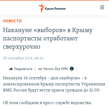
Доступность
ссылки
Вернуться
НОВОСТИ
к
НОВОСТИ
Накануне «выборов» в Крыму
основному
СПЕЦПРОЕКТЫ
содержанию
паспортисты отработают
ВОДА
Вернутся
ГРУЗ 200
сверхурочно
к
ИСТОРИЯ
КАРТА ВОЕННЫХ ОБЪЕКТОВ КРЫМА
главной
05 сентября 2014, 08:43
ЕЩЕ
11 ЛЕТ ОККУПАЦИИ КРЫМА. 11 ИСТОРИЙ СОПРОТИВЛЕНИЯ
навигации
Вернутся
Поделиться
Читать без VPN
РАДІО СВОБОДА
ИНТЕРАКТИВ
к
Накануне 14 сентября – дня «выборов» – в
КАК ОБОЙТИ БЛОКИРОВКУ
ИНФОГРАФИКА
поиску
аннексированном Крыму паспортисты Управления
ТЕЛЕПРОЕКТ КРЫМ.РЕАЛИИ
ФМС России будут вести прием граждан до 21.00.
Українською
СОВЕТЫ ПРАВОЗАЩИТНИКОВ
Qırımtatar
Об этом сообщили в пресс-службе ведомства.
ПРОПАВШИЕ БЕЗ ВЕСТИ