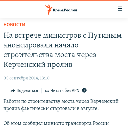
Доступность
ссылки
Вернуться
НОВОСТИ
к
НОВОСТИ
На встрече министров с Путиным
основному
СПЕЦПРОЕКТЫ
содержанию
анонсировали начало
ВОДА
Вернутся
ГРУЗ 200
строительства моста через
к
ИСТОРИЯ
КАРТА ВОЕННЫХ ОБЪЕКТОВ КРЫМА
Керченский пролив
главной
ЕЩЕ
11 ЛЕТ ОККУПАЦИИ КРЫМА. 11 ИСТОРИЙ СОПРОТИВЛЕНИЯ
навигации
05 сентября 2014, 13:10
Вернутся
РАДІО СВОБОДА
ИНТЕРАКТИВ
к
Поделиться
Читать без VPN
КАК ОБОЙТИ БЛОКИРОВКУ
ИНФОГРАФИКА
поиску
Работы по строительству моста через Керченский
ТЕЛЕПРОЕКТ КРЫМ.РЕАЛИИ
Українською
пролив фактически стартовали в августе.
СОВЕТЫ ПРАВОЗАЩИТНИКОВ
Qırımtatar
Об этом сообщил министр транспорта России
ПРОПАВШИЕ БЕЗ ВЕСТИ