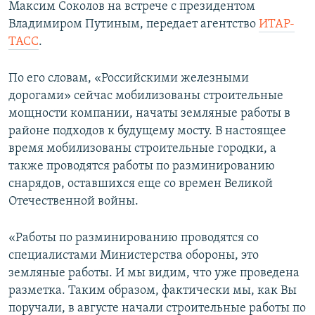
Максим Соколов на встрече с президентом
ПРИСОЕДИНЯЙТЕСЬ!
ПОБЕДИТЕЛЕЙ НЕ СУДЯТ?
Владимиром Путиным, передает агентство
ИТАР-
КРЫМ.НЕПОКОРЕННЫЙ
ТАСС
.
ELIFBE
По его словам, «Российскими железными
УКРАИНСКАЯ ПРОБЛЕМА КРЫМА
дорогами» сейчас мобилизованы строительные
Все сайты RFE/RL
мощности компании, начаты земляные работы в
районе подходов к будущему мосту. В настоящее
время мобилизованы строительные городки, а
также проводятся работы по разминированию
снарядов, оставшихся еще со времен Великой
Отечественной войны.
«Работы по разминированию проводятся со
специалистами Министерства обороны, это
земляные работы. И мы видим, что уже проведена
разметка. Таким образом, фактически мы, как Вы
поручали, в августе начали строительные работы по