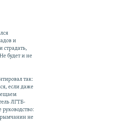
ился
радов и
и страдать,
Не будет и не
тировал так:
ся, если даже
рещаем
тель ЛГТБ-
 руководство:
крымчанин не