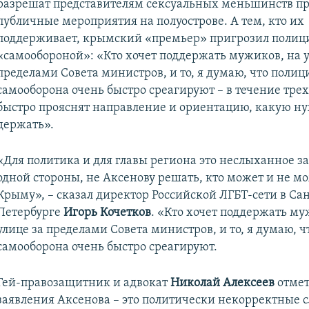
разрешат представителям сексуальных меньшинств п
публичные мероприятия на полуострове. А тем, кто их
поддерживает, крымский «премьер» пригрозил полиц
«самообороной»: «Кто хочет поддержать мужиков, на у
пределами Совета министров, и то, я думаю, что полиц
самооборона очень быстро среагируют – в течение трех
быстро прояснят направление и ориентацию, какую н
держать».
«Для политика и для главы региона это неслыханное за
одной стороны, не Аксенову решать, кто может и не м
Крыму», – сказал директор Российской ЛГБТ-сети в Са
Петербурге
Игорь Кочетков
. «Кто хочет поддержать му
улице за пределами Совета министров, и то, я думаю, ч
самооборона очень быстро среагируют.
Гей-правозащитник и адвокат
Николай Алексеев
отмет
заявления Аксенова – это политически некорректные с