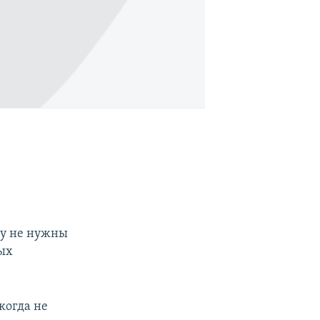
му не нужны
ных
когда не