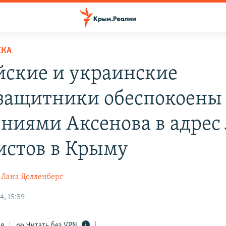
ЕКА
йские и украинские
защитники обеспокоены
ениями Аксенова в адрес
истов в Крыму
Лана Долленберг
, 15:59
ся
Читать без VPN