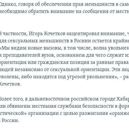
Однако, говоря об обеспечении прав меньшинств в сам
необходимо обратить внимание на сообщения от мест
В частности, Игорь Кочетков акцентировал внимание, 
для сексуальных меньшинств в Росиии остается крайн
«Мы видим новые вызовы, в том числе, волна увольне
и преподавателей вузов, основанием для чего служит и
ориентация или гражданская позиция за равные права 
людей независимо от сексуальной ориентации. Эти лю
уволены, либо находятся под угрозой увольнения», – р
Кочетков.
Более того, в дальневосточном российском городе Хаба
ли обвинены местными службами безопасности в фо
стической» организации с целью разжигания «оранж
 России.