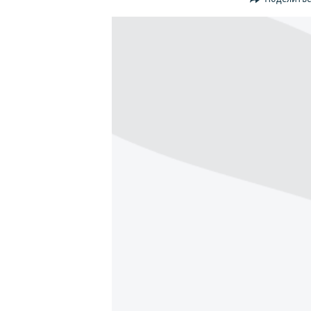
ПОБЕДИТЕЛЕЙ НЕ СУДЯТ?
КРЫМ.НЕПОКОРЕННЫЙ
ELIFBE
УКРАИНСКАЯ ПРОБЛЕМА КРЫМА