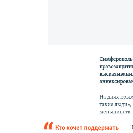
Симферополь 
правозащитни
высказываний
аннексирован
На днях кры
такие люди», 
меньшинств.
Кто хочет поддержать