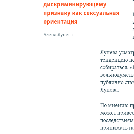
дискриминирующему
признаку как сексуальная
ориентация
Алена Лунева
Лунева усмат
тенденцию по
собираться. 
вольнодумств
публично ста
Лунева.
По мнению пр
может привес
последствиям
принимать на