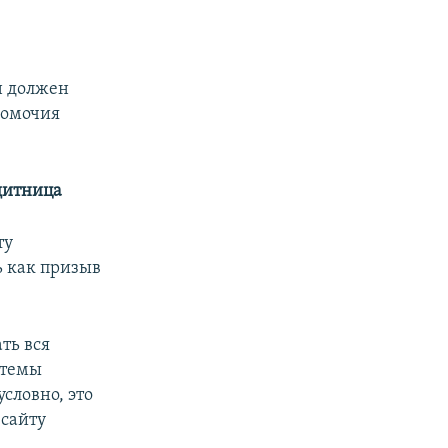
он должен
номочия
щитница
ту
ь как призыв
ать вся
стемы
словно, это
 сайту