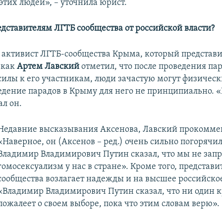
этих людей», – уточнила юрист.
едставителям ЛГТБ сообщества от российской власти?
я активист ЛГТБ-сообщества Крыма, который представ
как
Артем Лавский
отметил, что после проведения па
илы к его участникам, люди зачастую могут физическ
едение парадов в Крыму для него не принципиально. «
ал он.
Недавние высказывания Аксенова, Лавский прокоммен
«Наверное, он (Аксенов – ред.) очень сильно погорячил
Владимир Владимирович Путин сказал, что мы не зап
гомосексуализм у нас в стране». Кроме того, представи
сообщества возлагает надежды и на высшее российское
«Владимир Владимирович Путин сказал, что ни один 
пожалеет о своем выборе, пока что этим словам верю».