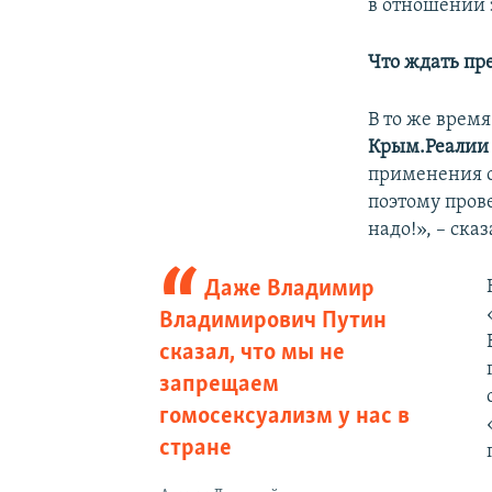
в отношении 
Что ждать пр
В то же врем
Крым.Реалии
применения с
поэтому пров
надо!», – сказ
Даже Владимир
Владимирович Путин
сказал, что мы не
запрещаем
гомосексуализм у нас в
стране