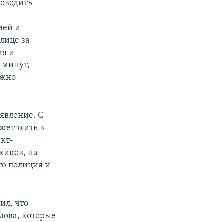
роводить
ией и
лице за
ия и
 минут,
ужно
явление. С
ожет жить в
нкт-
жиков, на
то полиция и
ил, что
лова, которые