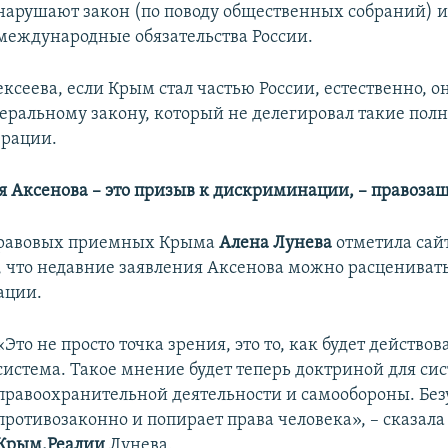
нарушают закон (по поводу общественных собраний) и
международные обязательства России.
ксеева, если Крым стал частью России, естественно, 
деральному закону, который не делегировал такие пол
ерации.
 Аксенова – это призыв к дискриминации, – правоза
правовых приемных Крыма
Алена Лунева
отметила сай
, что недавние заявления Аксенова можно расцениват
ации.
«Это не просто точка зрения, это то, как будет действов
система. Такое мнение будет теперь доктриной для си
правоохранительной деятельности и самообороны. Безу
противозаконно и попирает права человека», – сказала
Крым.Реалии
Лунева.