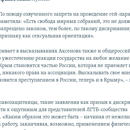
По поводу озвученного запрета на проведение гей-пар
заметила: «Есть свобода мирных собраний, это не дол
запрещено законом, тем более, по такому дискрими
признаку как сексуальная ориентация».
ривает в высказываниях Аксенова также и общеросси
 ужесточению реакции государства на любое желани
«Крым становится частью России, которая не приемлет
, никакого права на ассоциации. Высказывать свое мн
новится преступлением в России, теперь и в Крыму», –
авозащитницы, такие заявления как призыв к диск
ти к ощутимым для представителей ЛГТБ-сообщества
. «Каким образом это может быть – начиная от нежел
 работу, заканчивая, возможно, применением физиче