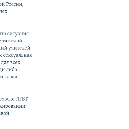
ой России,
ных
что ситуация
е тяжелой.
ний учителей
х сексуальная
для всех
ди либо
ассказал
ровске ЛГБТ-
рмировании
евой