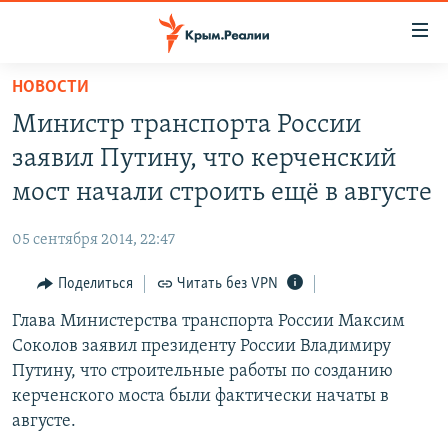
Доступность
ссылки
Вернуться
НОВОСТИ
к
НОВОСТИ
Министр транспорта России
основному
СПЕЦПРОЕКТЫ
содержанию
заявил Путину, что керченский
ВОДА
Вернутся
ГРУЗ 200
мост начали строить ещё в августе
к
ИСТОРИЯ
КАРТА ВОЕННЫХ ОБЪЕКТОВ КРЫМА
главной
05 сентября 2014, 22:47
ЕЩЕ
11 ЛЕТ ОККУПАЦИИ КРЫМА. 11 ИСТОРИЙ СОПРОТИВЛЕНИЯ
навигации
Вернутся
Поделиться
Читать без VPN
РАДІО СВОБОДА
ИНТЕРАКТИВ
к
Глава Министерства транспорта России Максим
КАК ОБОЙТИ БЛОКИРОВКУ
ИНФОГРАФИКА
поиску
Соколов заявил президенту России Владимиру
ТЕЛЕПРОЕКТ КРЫМ.РЕАЛИИ
Путину, что строительные работы по созданию
Українською
керченского моста были фактически начаты в
СОВЕТЫ ПРАВОЗАЩИТНИКОВ
Qırımtatar
августе.
ПРОПАВШИЕ БЕЗ ВЕСТИ