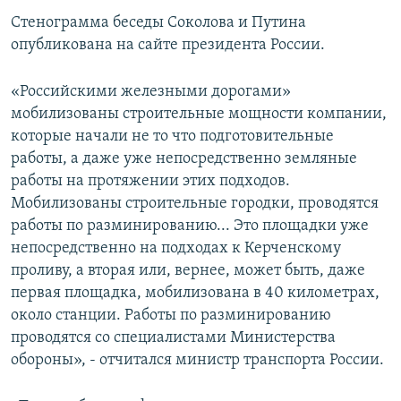
ПРИСОЕДИНЯЙТЕСЬ!
ПОБЕДИТЕЛЕЙ НЕ СУДЯТ?
Стенограмма беседы Соколова и Путина
опубликована на сайте президента России.
КРЫМ.НЕПОКОРЕННЫЙ
ELIFBE
«Российскими железными дорогами»
мобилизованы строительные мощности компании,
УКРАИНСКАЯ ПРОБЛЕМА КРЫМА
которые начали не то что подготовительные
Все сайты RFE/RL
работы, а даже уже непосредственно земляные
работы на протяжении этих подходов.
Мобилизованы строительные городки, проводятся
работы по разминированию... Это площадки уже
непосредственно на подходах к Керченскому
проливу, а вторая или, вернее, может быть, даже
первая площадка, мобилизована в 40 километрах,
около станции. Работы по разминированию
проводятся со специалистами Министерства
обороны», - отчитался министр транспорта России.