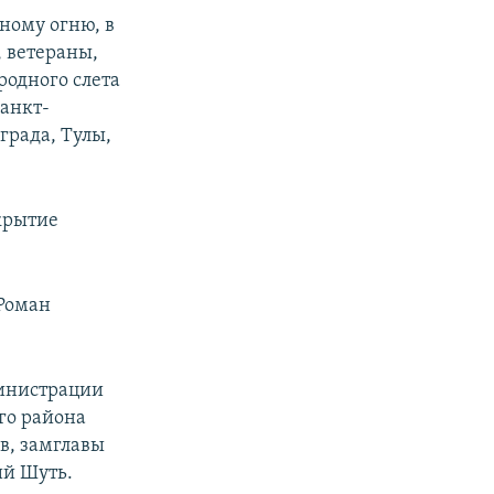
чному огню, в
 ветераны,
одного слета
Санкт-
града, Тулы,
крытие
Роман
министрации
го района
в, замглавы
ий Шуть.