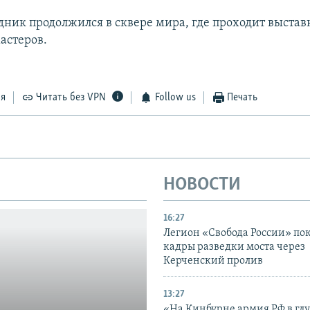
дник продолжился в сквере мира, где проходит выстав
астеров.
ся
Читать без VPN
Follow us
Печать
НОВОСТИ
16:27
Легион «Свобода России» по
кадры разведки моста через
Керченский пролив
13:27
«На Кинбурне армия РФ в гл