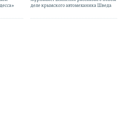
десса»
деле крымского автомеханика Шведа
10:45
ний света
СМИ: В Wildberries сообщили, что часть
ания
складов могут перенести в Узбекистан и
Беларусь
09:29
отники
КРЦ: Украинцев, осужденных РФ в
лота» у
Крыму, не отпускают после истечения
сроков
БОЛЬШЕ