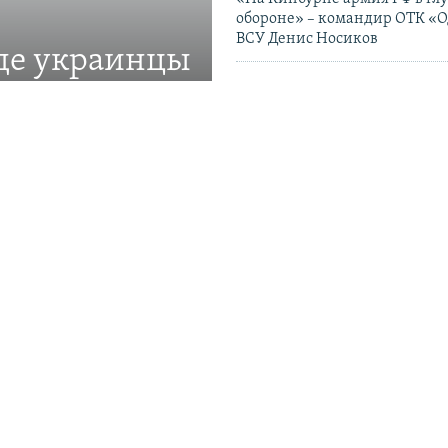
обороне» – командир ОТК «О
ВСУ Денис Носиков
где украинцы
11:11
В Севастополе из-за отключе
планируют менять схему пит
щиты прав украинской
светофоров
09:41
Бровди: украинские беспил
поразили танкер «теневого ф
Геленджика
ПРИСОЕДИНЯЙТЕСЬ!
и. О нас