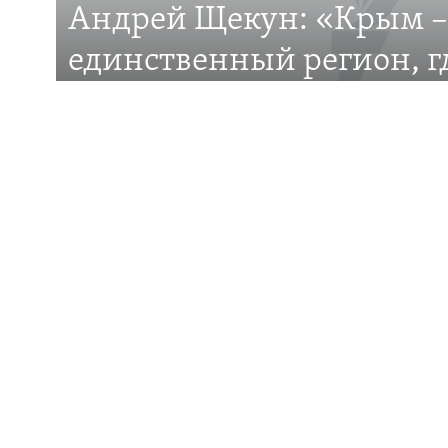
Андрей Щекун: «Крым –
Все сайты RFE/RL
единственный регион, 
– меньшинство»
Дискуссия вокруг планов установить День за
общины Крыма
ПОДДЕРЖКА
ИНФО
Присылайте свои видео и фото
Крым.Реали