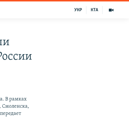
УКР
КТА
ли
России
а. В рамках
, Смоленска,
 передает