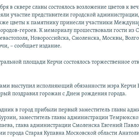
бря в сквере славы состоялось возложение цветов к ве
яли участие представители городской администрации,
кже цветы к памятнику принесли участники Междунар
ородов-героев. К мемориалу прошествовали гости из 
Севастополя, Новороссийска, Смоленска, Москвы, Волго
чи, – сообщает издание.
тральной площади Керчи состоялось торжественное от
ами выступил исполняющий обязанности мэра Керчи 
орый поздравил горожан с Днем рождения города.
здник в город прибыли первый заместитель главы ад
урзин, заместитель главы администрации Темрюкско
паева, глава администрации Смоленска Евгений Павло
и города Старая Купавна Московской области Анатол