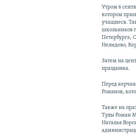
ПОБЕДИТЕЛЕЙ НЕ СУДЯТ?
Утром 6 сентя
КРЫМ.НЕПОКОРЕННЫЙ
котором прин
учащиеся. Та
ELIFBE
школьников г
УКРАИНСКАЯ ПРОБЛЕМА КРЫМА
Петербурга, 
Нелидово, Кер
Затем на цен
праздника.
Перед керчан
Романов, кот
Также на пра
Тулы Роман М
Наталья Воро
администраци