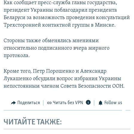
Как сообщает пресс-служба главы государства,
ПРИСОЕДИНЯЙТЕСЬ!
ПОБЕДИТЕЛЕЙ НЕ СУДЯТ?
президент Украины поблагодарил президента
КРЫМ.НЕПОКОРЕННЫЙ
Беларуси за возможность проведения консультаций
Трехсторонней контактной группы в Минске.
ELIFBE
УКРАИНСКАЯ ПРОБЛЕМА КРЫМА
Стороны также обменялись мнениями
Все сайты RFE/RL
относительно подписанного вчера мирного
протокола.
Кроме того, Петр Порошенко и Александр
Лукашенко обсудили вопрос избрания Украины
непостоянным членом Совета Безопасности ООН.
Поделиться
Читать без VPN
Follow us
ЧИТАЙТЕ ТАКЖЕ: