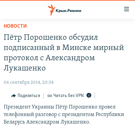
Доступность
ссылки
Вернуться
НОВОСТИ
к
НОВОСТИ
Пётр Порошенко обсудил
основному
СПЕЦПРОЕКТЫ
содержанию
подписанный в Минске мирный
ВОДА
Вернутся
ГРУЗ 200
протокол с Александром
к
ИСТОРИЯ
КАРТА ВОЕННЫХ ОБЪЕКТОВ КРЫМА
Лукашенко
главной
ЕЩЕ
11 ЛЕТ ОККУПАЦИИ КРЫМА. 11 ИСТОРИЙ СОПРОТИВЛЕНИЯ
навигации
06 сентября 2014, 20:34
Вернутся
РАДІО СВОБОДА
ИНТЕРАКТИВ
к
Поделиться
Читать без VPN
КАК ОБОЙТИ БЛОКИРОВКУ
ИНФОГРАФИКА
поиску
Президент Украины Пётр Порошенко провел
ТЕЛЕПРОЕКТ КРЫМ.РЕАЛИИ
Українською
телефонный разговор с президентом Республики
СОВЕТЫ ПРАВОЗАЩИТНИКОВ
Беларусь Александром Лукашенко.
Qırımtatar
ПРОПАВШИЕ БЕЗ ВЕСТИ