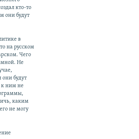
создал кто-то
ем они будут
литике в
то на русском
арском. Чего
емной. Не
учае,
и они будут
 к ним не
рограммы,
тичь, каким
его не могу
ение