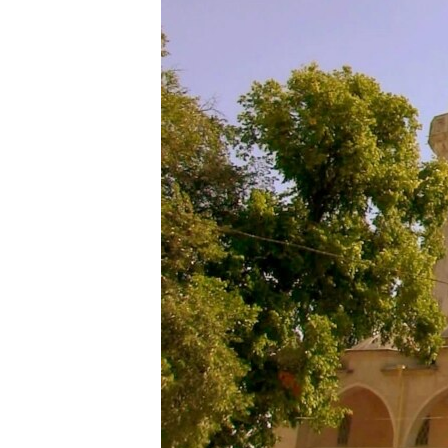
ПОБЕДИТЕЛЕЙ НЕ СУДЯТ?
КРЫМ.НЕПОКОРЕННЫЙ
ELIFBE
УКРАИНСКАЯ ПРОБЛЕМА КРЫМА