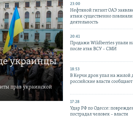
23:00
Нефтяной гигант ОАЭ заявляе
атаки существенно повлияли 
деятельность
20:41
Продажи Wildberries упали н
после атак ВСУ – СМИ
где украинцы
18:53
В Керчи дрон упал на жилой 
российские власти сообщают
щиты прав украинской
17:28
Удар РФ по Одессе: поврежде
пострадал человек – власти