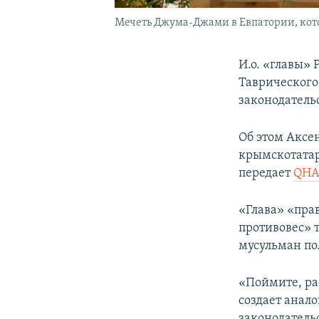
Мечеть Джума-Джами в Евпатории, кот
И.о. «главы»
Таврического
законодательс
Об этом Аксе
крымскотатар
передает
QH
«Глава» «прав
противовес»
мусульман по
«Поймите, ра
создает анал
законодатель