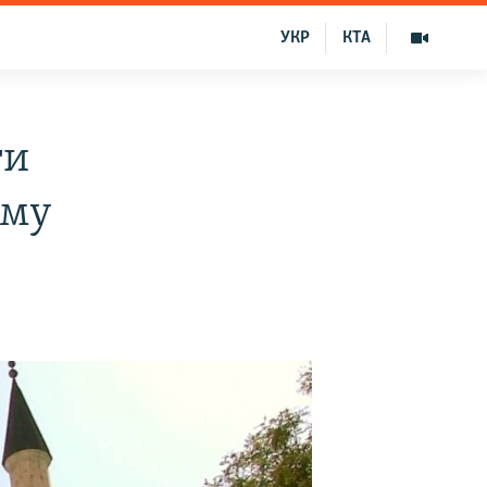
УКР
КТА
ти
ыму