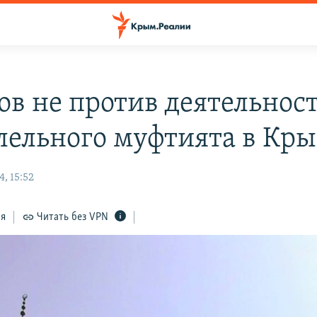
ов не против деятельнос
лельного муфтията в Кр
, 15:52
ся
Читать без VPN