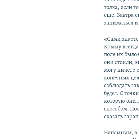
толка, если т
еще. Завтра е
заниматься и 
«Сами знаете
Крыму всегда
поле их было
они стоили, 
могу ничего с
конечных цел
соблюдать за
будет. С точк
которую они 
способом. По
сказать заран
Напомним, в 