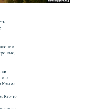
сть
е
ложении
ерополе,
 «в
ению
о Крыма.
. Кто-то
гиозного