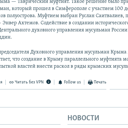
ыма — Таврический муфтият. Такое решение было пр
ьман, который прошел в Симферополе с участием 100 д
ов полуострова. Муфтием выбран Руслан Саитвалиев, 
 Энвер Ахтемов. Содействие в создании историческог
 Центрального духовного управления мусульман Росси
ддин.
председателя Духовного управления мусульман Крыма
тает, что создание в Крыму параллельного муфтията м
пыткой властей внести раскол в ряды крымских мусул
ся
Читать без VPN
Follow us
Печать
НОВОСТИ