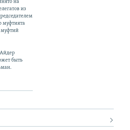
инято на
елегатов из
председателем
о муфтията
и муфтий
 Айдер
ожет быть
ьман.