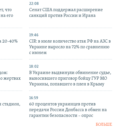
22:08
т, что
Сенат США поддержал расширение
на его
санкций против России и Ирана
19:46
а 20-40%
CIR: в июле количество атак РФ на АЗС в
Украине выросло на 72% по сравнению
с июнем
18:02
дом:
В Украине выдвинули обвинение судье,
 о жертвах
выносившего приговор бойцу ГУР МО
Украины, попавшего в плен в Крыму
16:59
н стадион,
60 процентов украинцев против
передачи России Донбасса в обмен на
гарантии безопасности – опрос
БОЛЬШЕ