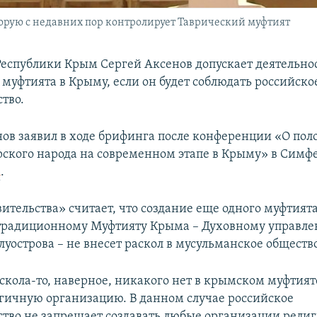
орую с недавних пор контролирует Таврический муфтият
 Республики Крым Сергей Аксенов допускает деятельно
 муфтията в Крыму, если он будет соблюдать российско
тво.
нов заявил в ходе брифинга после конференции «О по
ского народа на современном этапе в Крыму» в Симф
A
.
ительства» считает, что создание еще одного муфтията
 традиционному Муфтияту Крыма – Духовному управл
луострова – не внесет раскол в мусульманское обществ
скола-то, наверное, никакого нет в крымском муфтияте
огичную организацию. В данном случае российское
ство не запрещает создавать любые организации рели