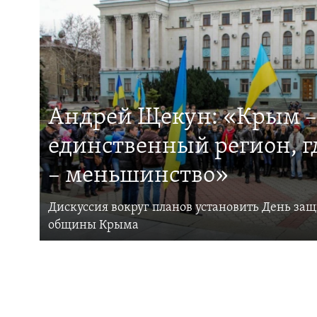
Андрей Щекун: «Крым –
единственный регион, 
– меньшинство»
Дискуссия вокруг планов установить День за
общины Крыма