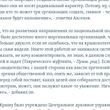
олько они не носят радикальный характер. Потому, ну, 
ще кто-то может три организации создать, главное – ч
какое будет наполнение», - отметил Аксенов.
, что на различных направлениях по национальной по
 было достаточно много маргинальных организаций, ч
 больше двухсот, если не ошибаюсь, что на крымскотат
вы сами видели. Никто этой работой не занимался сист
казать, не хочу комментировать, не знаю, в данном сл
ей и задач (Таврического муфтията, -
Прим. ред.
). Есл
конодательство, с нашей стороны как власти претензий
и зрения общественной это, опять же, зависит от той п
перед собой поставят, каких целей они собираются дос
смотрим, может, они заслужат какое-то уважение. Нич
ее», - добавил он.
Крыму было учреждено Центральное духовное управл