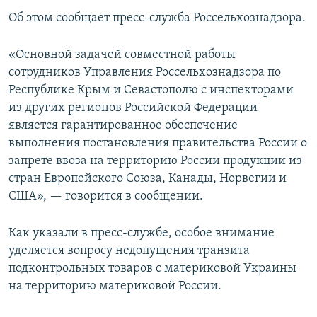
ПРИСОЕДИНЯЙТЕСЬ!
ПОБЕДИТЕЛЕЙ НЕ СУДЯТ?
Об этом сообщает пресс-служба Россельхознадзора.
КРЫМ.НЕПОКОРЕННЫЙ
«Основной задачей совместной работы
ELIFBE
сотрудников Управления Россельхознадзора по
Республике Крым и Севастополю с инспекторами
УКРАИНСКАЯ ПРОБЛЕМА КРЫМА
из других регионов Российской Федерации
Все сайты RFE/RL
является гарантированное обеспечение
выполнения постановления правительства России о
запрете ввоза на территорию России продукции из
стран Европейского Союза, Канады, Норвегии и
США», — говорится в сообщении.
Как указали в пресс-службе, особое внимание
уделяется вопросу недопущения транзита
подконтрольных товаров с материковой Украины
на территорию материковой России.