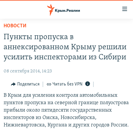
Доступность
ссылки
Вернуться
НОВОСТИ
к
НОВОСТИ
Пункты пропуска в
основному
СПЕЦПРОЕКТЫ
содержанию
аннексированном Крыму решили
ВОДА
Вернутся
ГРУЗ 200
усилить инспекторами из Сибири
к
ИСТОРИЯ
КАРТА ВОЕННЫХ ОБЪЕКТОВ КРЫМА
главной
08 сентября 2014, 14:23
ЕЩЕ
11 ЛЕТ ОККУПАЦИИ КРЫМА. 11 ИСТОРИЙ СОПРОТИВЛЕНИЯ
навигации
Вернутся
Поделиться
Читать без VPN
РАДІО СВОБОДА
ИНТЕРАКТИВ
к
В Крым для усиления контроля автомобильных
КАК ОБОЙТИ БЛОКИРОВКУ
ИНФОГРАФИКА
поиску
пунктов пропуска на северной границе полуострова
ТЕЛЕПРОЕКТ КРЫМ.РЕАЛИИ
прибыли около пятидесяти государственных
Українською
инспекторов из Омска, Новосибирска,
СОВЕТЫ ПРАВОЗАЩИТНИКОВ
Qırımtatar
Нижневартовска, Кургана и других городов России.
ПРОПАВШИЕ БЕЗ ВЕСТИ