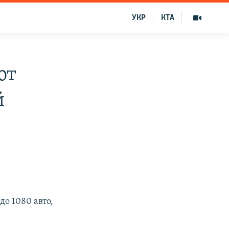
УКР
КТА
ют
й
до 1080 авто,