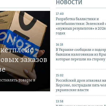
НОВОСТИ
17:40
Разработка баллистики и
антибаллистики: Зеленский
«нужных результатов» в 2026
годах
16:18
ркетплейс
В Украине сообщили о подоз
бывшим налоговикам из Кры
овых заказов
которые перешли на сторону
ве
15:02
ставлять товары в
Российский дрон атаковал м
Херсоне, пострадали пять чел
украинские власти
13:58