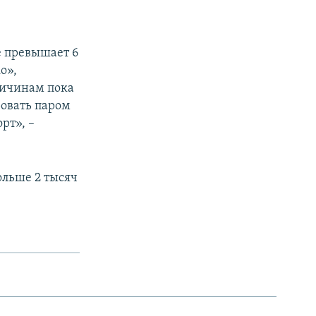
е превышает 6
о»,
ричинам пока
ровать паром
рт», –
ольше 2 тысяч