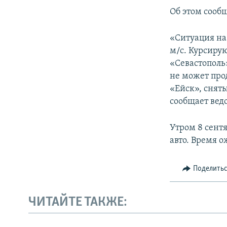
ПОБЕДИТЕЛЕЙ НЕ СУДЯТ?
Об этом сооб
КРЫМ.НЕПОКОРЕННЫЙ
«Ситуация на
ELIFBE
м/с. Курсиру
УКРАИНСКАЯ ПРОБЛЕМА КРЫМА
«Севастополь
не может про
«Ейск», снят
сообщает вед
Утром 8 сент
авто. Время о
Поделить
ЧИТАЙТЕ ТАКЖЕ: