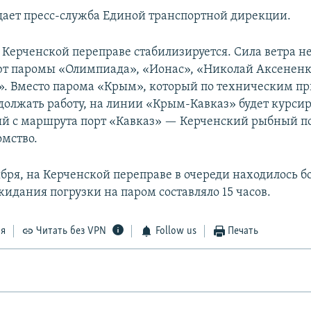
щает пресс-служба Единой транспортной дирекции.
 Керченской переправе стабилизируется. Сила ветра н
ют паромы «Олимпиада», «Ионас», «Николай Аксененк
». Вместо парома «Крым», который по техническим п
должать работу, на линии «Крым-Кавказ» будет курси
ый с маршрута порт «Кавказ» — Керченский рыбный по
омство.
ября, на Керченской переправе в очереди находилось б
жидания погрузки на паром составляло 15 часов.
ся
Читать без VPN
Follow us
Печать