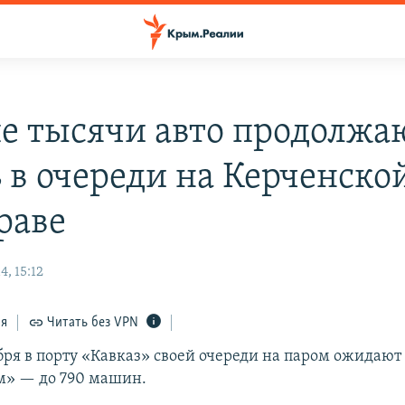
е тысячи авто продолжа
ь в очереди на Керченско
раве
, 15:12
ся
Читать без VPN
ря в порту «Кавказ» своей очереди на паром ожидают 
м» — до 790 машин.