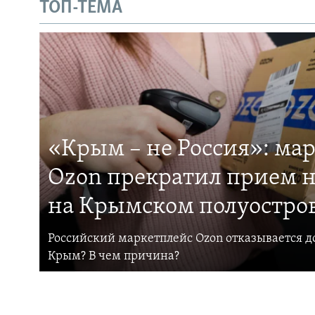
ТОП-ТЕМА
«Крым – не Россия»: ма
Ozon прекратил прием н
на Крымском полуостро
Российский маркетплейс Ozon отказывается до
Крым? В чем причина?