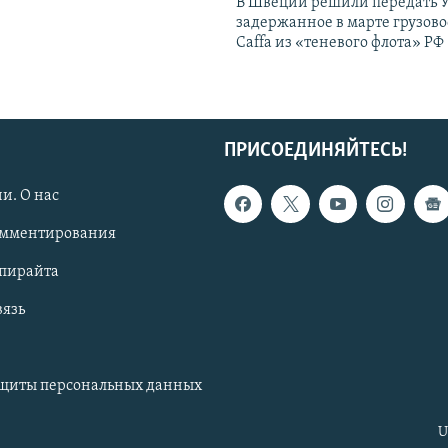
В Швеции решили передать 
задержанное в марте грузово
Caffa из «теневого флота» РФ
ПРИСОЕДИНЯЙТЕСЬ!
и. О нас
омментирования
опирайта
вязь
ащиты персональных данных
U