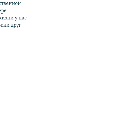
рственной
ере
жизни у нас
били друг