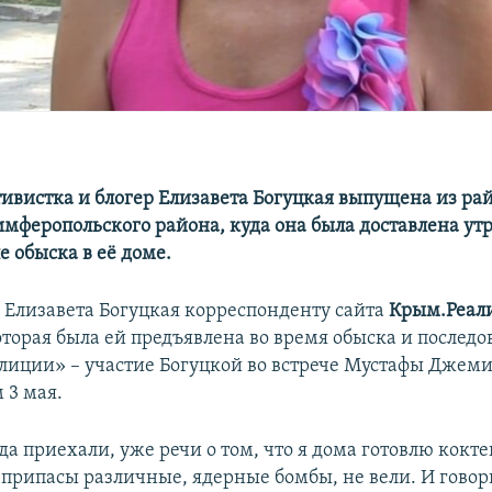
ивистка и блогер Елизавета Богуцкая выпущена из ра
мферопольского района, куда она была доставлена ут
е обыска в её доме.
 Елизавета Богуцкая корреспонденту сайта
Крым.Реал
оторая была ей предъявлена во время обыска и послед
олиции» – участие Богуцкой во встрече Мустафы Джеми
 3 мая.
а приехали, уже речи о том, что я дома готовлю кокт
еприпасы различные, ядерные бомбы, не вели. И говор