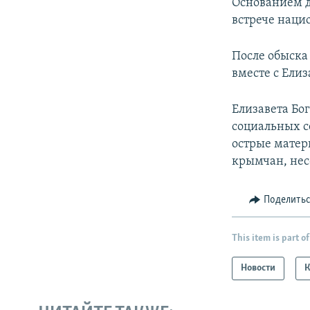
Основанием дл
встрече наци
После обыска
вместе с Елиз
Елизавета Бо
социальных с
острые матер
крымчан, нес
Поделить
This item is part of
Новости