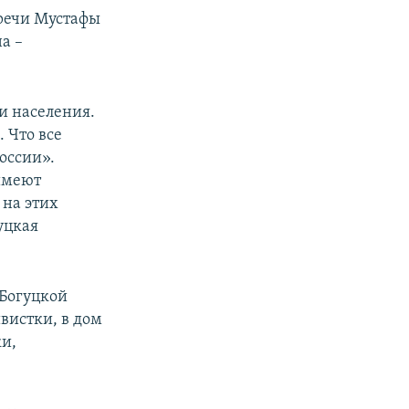
тречи Мустафы
а –
и населения.
. Что все
России».
имеют
 на этих
уцкая
 Богуцкой
вистки, в дом
и,