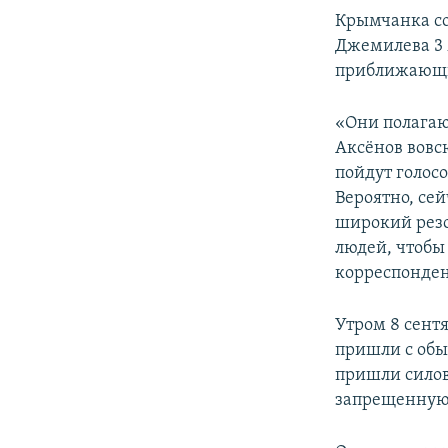
Крымчанка со
Джемилева 3 
приближающи
«Они полагаю
Аксёнов вовсю
пойдут голосо
Вероятно, се
широкий резо
людей, чтобы
корреспонден
Утром 8 сент
пришли с обы
пришли силов
запрещенную 