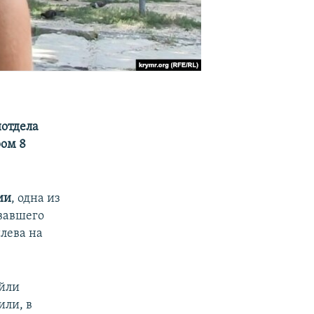
йотдела
ром 8
ии
, одна из
овавшего
лева на
ейли
или, в