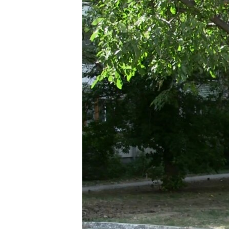
ПОБЕДИТЕЛЕЙ НЕ СУДЯТ?
КРЫМ.НЕПОКОРЕННЫЙ
ELIFBE
УКРАИНСКАЯ ПРОБЛЕМА КРЫМА