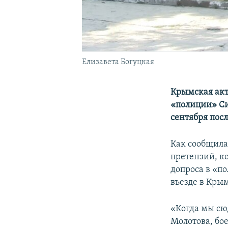
Елизавета Богуцкая
Крымская акт
«полиции» Си
сентября посл
Как сообщила
претензий, к
допроса в «п
въезде в Крым
«Когда мы сюд
Молотова, бо