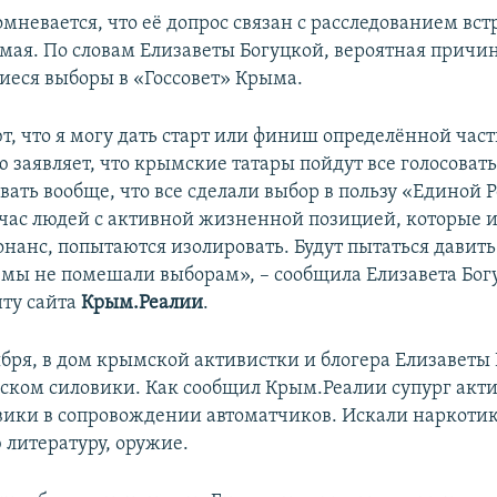
мневается, что её допрос связан с расследованием вс
мая. По словам Елизаветы Богуцкой, вероятная причин
еся выборы в «Госсовет» Крыма.
т, что я могу дать старт или финиш определённой част
 заявляет, что крымские татары пойдут все голосовать
вать вообще, что все сделали выбор в пользу «Единой 
йчас людей с активной жизненной позицией, которые 
нанс, попытаются изолировать. Будут пытаться давить
 мы не помешали выборам», – сообщила Елизавета Бог
ту сайта
Крым.Реалии
.
ября, в дом крымской активистки и блогера Елизаветы
ском силовики. Как сообщил Крым.Реалии супург акти
ики в сопровождении автоматчиков. Искали наркотик
литературу, оружие.