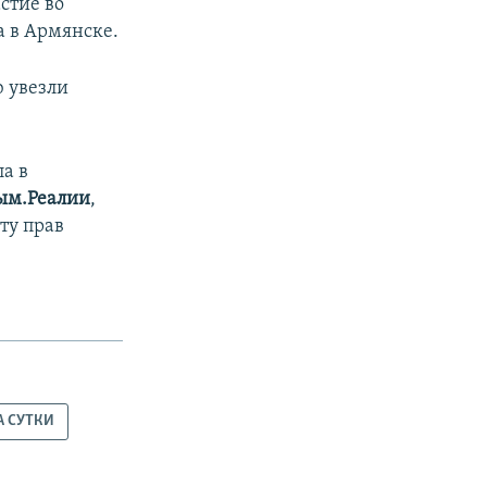
стие во
 в Армянске.
 увезли
а в
ым.Реалии
,
ту прав
А СУТКИ