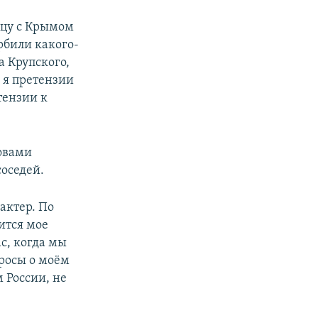
ицу с Крымом
орбили какого-
а Крупского,
и я претензии
тензии к
ловами
соседей.
актер. По
ится мое
с, когда мы
просы о моём
 России, не