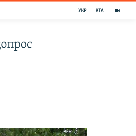
УКР
КТА
допрос