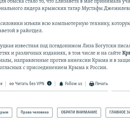
я обыска стало то, что Елизавета в мае принимала уча
онального лидера крымских татар Мустафы Джемилева
 силовики изъяли всю компьютерную технику, которую
аветой в райотдел.
гуцкая известная под псевдонимом Лиза Богутски писал
етях и различных изданиях, в том числе и на сайте
Кр
иалы, направленные против аннексии Крыма и в защи
огласных с присоединением Крыма к России.
ся
Читать без VPN
Follow us
Печать
Крым
Права человека
ОБРАТИ ВНИМАНИЕ
ГЛАВНОЕ З