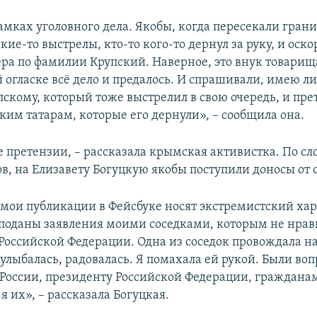
рамках уголовного дела. Якобы, когда пересекали гран
ие-то выстрелы, кто-то кого-то дернул за руку, и оск
ра по фамилии Крупский. Наверное, это внук товарищ
 огласке всё дело и предалось. И спрашивали, имею л
пскому, который тоже выстрелил в свою очередь, и пре
им татарам, которые его дернули», – сообщила она.
е претензии, – рассказала крымская активистка. По с
в, на Елизавету Богуцкую якобы поступили доносы от 
 мои публикации в Фейсбуке носят экстремистский хар
 поданы заявления моими соседками, которым не нрав
Российской Федерации. Одна из соседок провождала на
улыбалась, радовалась. Я помахала ей рукой. Были во
России, президенту Российской Федерации, гражданам
я их», – рассказала Богуцкая.