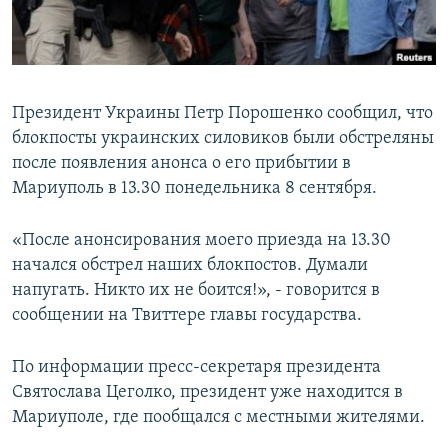
ПРИСОЕДИНЯЙТЕСЬ!
ПОБЕДИТЕЛЕЙ НЕ СУДЯТ?
КРЫМ.НЕПОКОРЕННЫЙ
ELIFBE
Президент Украины Петр Порошенко сообщил, что
УКРАИНСКАЯ ПРОБЛЕМА КРЫМА
блокпосты украинских силовиков были обстреляны
Все сайты RFE/RL
после появления анонса о его прибытии в
Мариуполь в 13.30 понедельника 8 сентября.
«После анонсирования моего приезда на 13.30
начался обстрел наших блокпостов. Думали
напугать. Никто их не боится!», - говорится в
сообщении на Твиттере главы государства.
По информации пресс-секретаря президента
Святослава Цеголко, президент уже находится в
Мариуполе, где пообщался с местными жителями.