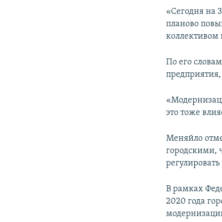
ПОБЕДИТЕЛЕЙ НЕ СУДЯТ?
«Сегодня на 
КРЫМ.НЕПОКОРЕННЫЙ
планово повыш
коллективом 
ELIFBE
УКРАИНСКАЯ ПРОБЛЕМА КРЫМА
По его слова
предприятия,
«Модернизаци
это тоже влия
Меняйло отме
городскими, 
регулировать
В рамках Фед
2020 года го
модернизацию