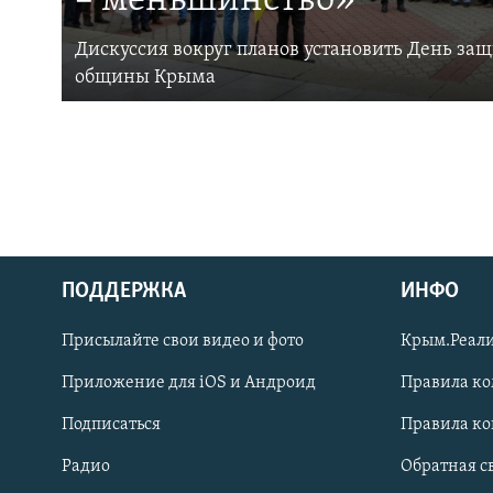
– меньшинство»
Дискуссия вокруг планов установить День за
общины Крыма
ПОДДЕРЖКА
ИНФО
Українською
Присылайте свои видео и фото
Крым.Реали
Qırımtatar
Приложение для iOS и Андроид
Правила к
Подписаться
Правила к
ПРИСОЕДИНЯЙТЕСЬ!
Радио
Обратная с