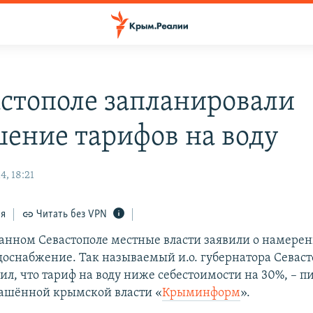
астополе запланировали
ение тарифов на воду
, 18:21
ся
Читать без VPN
анном Севастополе местные власти заявили о намере
доснабжение. Так называемый и.о. губернатора Севаст
ил, что тариф на воду ниже себестоимости на 30%, – п
ашённой крымской власти «
Крыминформ
».