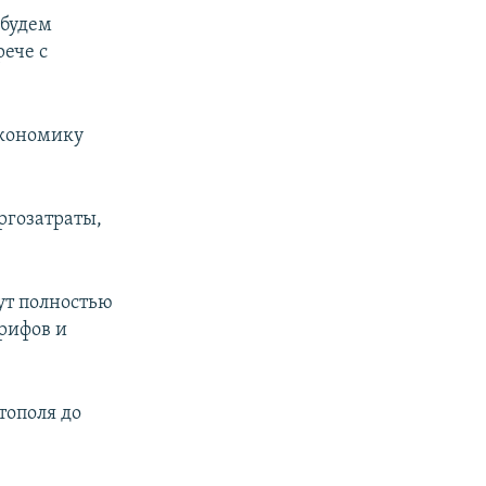
 будем
рече с
экономику
ргозатраты,
ут полностью
рифов и
тополя до