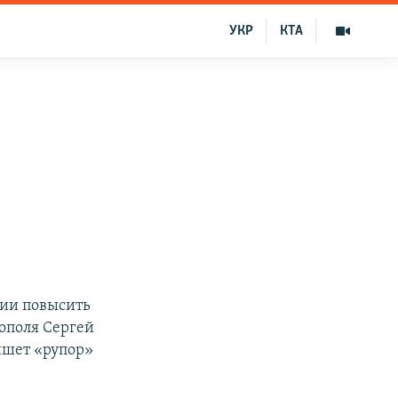
УКР
КТА
нии повысить
ополя Сергей
ишет «рупор»