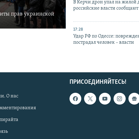
В Керчи дрон упал на жилой 
российские власти сообщают
щиты прав украинской
17:28
Удар РФ по Одессе: поврежде
пострадал человек – власти
ПРИСОЕДИНЯЙТЕСЬ!
и. О нас
омментирования
опирайта
вязь