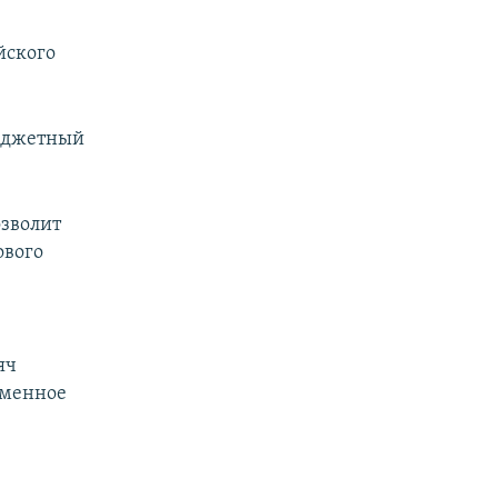
йского
бюджетный
озволит
ового
и
яч
еменное