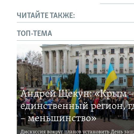
ЧИТАЙТЕ ТАКЖЕ:
ТОП-ТЕМА
Андрей Щекун: «Крым –
единственный регион, 
– меньшинство»
Дискуссия вокруг планов установить День за