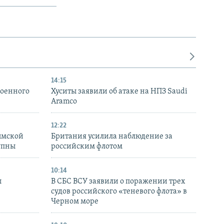
14:15
военного
Хуситы заявили об атаке на НПЗ Saudi
Aramco
12:22
ымской
Британия усилила наблюдение за
упны
российским флотом
10:14
ы
В СБС ВСУ заявили о поражении трех
судов российского «теневого флота» в
Черном море