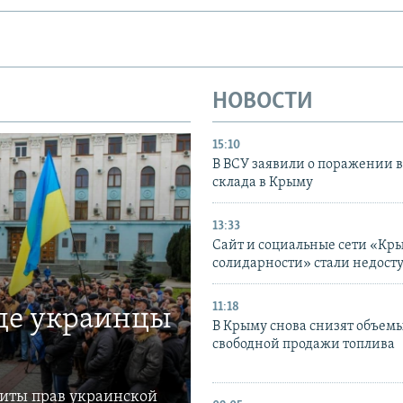
НОВОСТИ
15:10
В ВСУ заявили о поражении 
склада в Крыму
13:33
Сайт и социальные сети «Кр
солидарности» стали недост
11:18
где украинцы
В Крыму снова снизят объем
свободной продажи топлива
щиты прав украинской