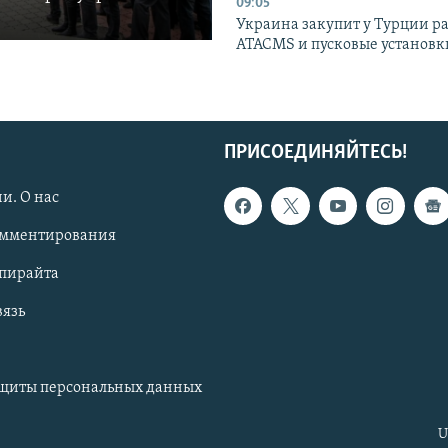
09:05
Украина закупит у Турции р
ATACMS и пусковые установ
ПРИСОЕДИНЯЙТЕСЬ!
и. О нас
омментирования
опирайта
вязь
ащиты персональных данных
U