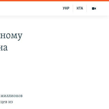
УКР
КТА
нному
на
0 миллионов
цев из