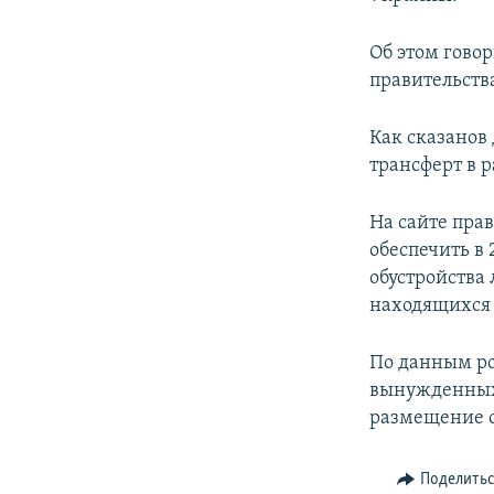
ПОБЕДИТЕЛЕЙ НЕ СУДЯТ?
КРЫМ.НЕПОКОРЕННЫЙ
Об этом гово
правительств
ELIFBE
УКРАИНСКАЯ ПРОБЛЕМА КРЫМА
Как сказанов
трансферт в 
На сайте пра
обеспечить в
обустройства
находящихся 
По данным ро
вынужденных 
размещение о
Поделить