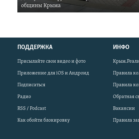
общины Крыма
ПОДДЕРЖКА
ИНФО
Українською
Присылайте свои видео и фото
Крым.Реали
Qırımtatar
Приложение для iOS и Андроид
Правила к
Подписаться
Правила к
ПРИСОЕДИНЯЙТЕСЬ!
Радио
Обратная с
RSS / Podcast
Вакансии
Как обойти блокировку
Правила з
Все сайты RFE/RL