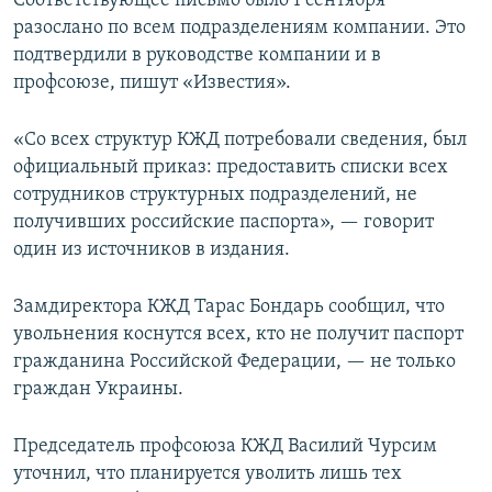
Соответствующее письмо было 1 сентября
ПРИСОЕДИНЯЙТЕСЬ!
ПОБЕДИТЕЛЕЙ НЕ СУДЯТ?
разослано по всем подразделениям компании. Это
подтвердили в руководстве компании и в
КРЫМ.НЕПОКОРЕННЫЙ
профсоюзе, пишут «Известия».
ELIFBE
«Со всех структур КЖД потребовали сведения, был
УКРАИНСКАЯ ПРОБЛЕМА КРЫМА
официальный приказ: предоставить списки всех
Все сайты RFE/RL
сотрудников структурных подразделений, не
получивших российские паспорта», — говорит
один из источников в издания.
Замдиректора КЖД Тарас Бондарь сообщил, что
увольнения коснутся всех, кто не получит паспорт
гражданина Российской Федерации, — не только
граждан Украины.
Председатель профсоюза КЖД Василий Чурсим
уточнил, что планируется уволить лишь тех