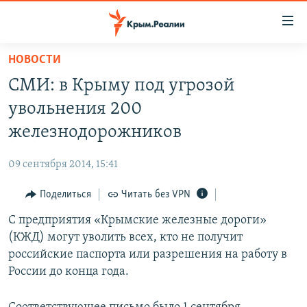
Доступность
ссылки
Вернуться
НОВОСТИ
к
НОВОСТИ
СМИ: в Крыму под угрозой
основному
СПЕЦПРОЕКТЫ
содержанию
увольнения 200
ВОДА
Вернутся
ГРУЗ 200
железнодорожников
к
ИСТОРИЯ
КАРТА ВОЕННЫХ ОБЪЕКТОВ КРЫМА
главной
09 сентября 2014, 15:41
ЕЩЕ
11 ЛЕТ ОККУПАЦИИ КРЫМА. 11 ИСТОРИЙ СОПРОТИВЛЕНИЯ
навигации
Вернутся
Поделиться
Читать без VPN
РАДІО СВОБОДА
ИНТЕРАКТИВ
к
С предприятия «Крымские железные дороги»
КАК ОБОЙТИ БЛОКИРОВКУ
ИНФОГРАФИКА
поиску
(КЖД) могут уволить всех, кто не получит
ТЕЛЕПРОЕКТ КРЫМ.РЕАЛИИ
российские паспорта или разрешения на работу в
Українською
России до конца года.
СОВЕТЫ ПРАВОЗАЩИТНИКОВ
Qırımtatar
ПРОПАВШИЕ БЕЗ ВЕСТИ