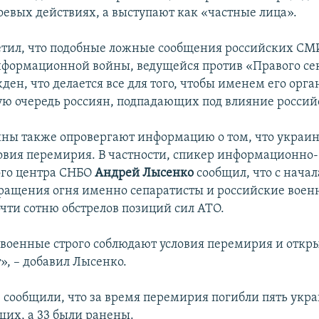
боевых действиях, а выступают как «частные лица».
ил, что подобные ложные сообщения российских СМ
формационной войны, ведущейся против «Правого сек
ен, что делается все для того, чтобы именем его орг
вую очередь россиян, подпадающих под влияние россий
ны также опровергают информацию о том, что украин
овия перемирия. В частности, спикер информационно-
ого центра СНБО
Андрей
Лысенко
сообщил, что с нача
ащения огня именно сепаратисты и российские воен
чти сотню обстрелов позиций сил АТО.
военные строго соблюдают условия перемирия и откр
т», – добавил Лысенко.
 сообщили, что за время перемирия погибли пять укр
их, а 33 были ранены.