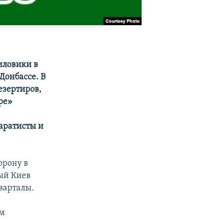
иловики в
Донбассе. В
езертиров,
ре»
аратисты и
орону в
ый Киев
варталы.
им