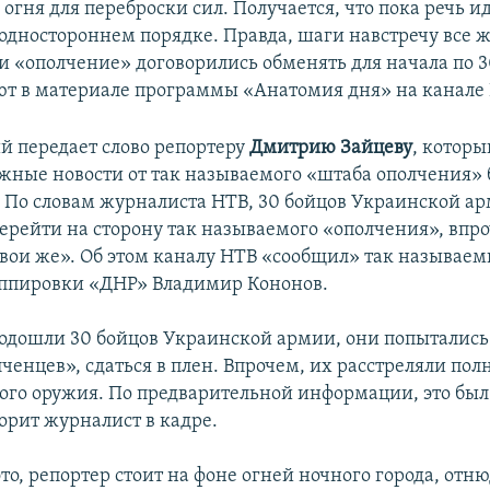
гня для переброски сил. Получается, что пока речь ид
одностороннем порядке. Правда, шаги навстречу все ж
 и «ополчение» договорились обменять для начала по 
ют в материале программы «Анатомия дня» на канале
й передает слово репортеру
Дмитрию
Зайцеву
, котор
ажные новости от так называемого «штаба ополчения» 
. По словам журналиста НТВ, 30 бойцов Украинской а
перейти на сторону так называемого «ополчения», впр
свои же». Об этом каналу НТВ «сообщил» так называе
ппировки «ДНР» Владимир Кононов.
подошли 30 бойцов Украинской армии, они попытались
ченцев», сдаться в плен. Впрочем, их расстреляли пол
ого оружия. По предварительной информации, это бы
ворит журналист в кадре.
то, репортер стоит на фоне огней ночного города, отню