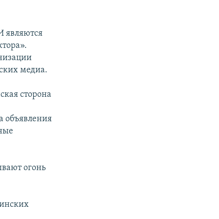
И являются
тора».
анизации
ских медиа.
ская сторона
ла объявления
ные
ывают огонь
аинских