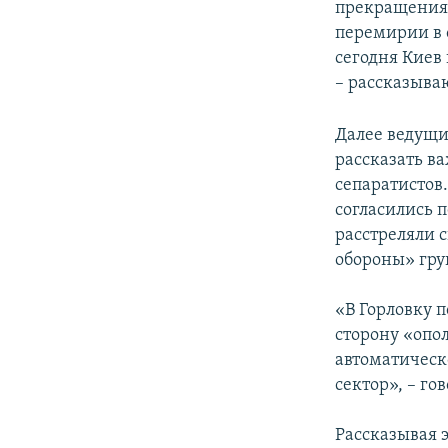
прекращения о
перемирии в 
сегодня Киев
– рассказыва
Далее ведущи
рассказать в
сепаратистов
согласились 
расстреляли 
обороны» гру
«В Горловку 
сторону «опол
автоматическ
сектор», – го
Рассказывая э