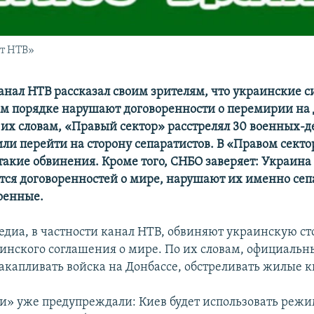
т НТВ»
анал
НТВ рассказал своим зрителям, что украинские с
м порядке нарушают договоренности о перемирии на 
о их словам, «Правый сектор» расстрелял 30 военных-д
ли перейти на сторону сепаратистов. В «Правом секто
такие обвинения. Кроме того, СНБО заверяет: Украина
ся договоренностей о мире, нарушают их именно сеп
оенные.
едиа, в частности канал НТВ, обвиняют украинскую ст
нского соглашения о мире. По их словам, официальн
акапливать войска на Донбассе, обстреливать жилые к
и» уже предупреждали: Киев будет использовать реж