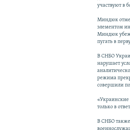
участвуют в 
Миндюк отмет
элементом ин
Миндюк убежд
пугать в пер
В СНБО Украи
нарушает усл
аналитическ
режима прекр
совершили по
«Украинские 
только в отве
В СНБО также
военнослужащ