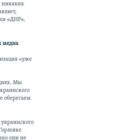
у никаких
авляет,
ки «ДНР»,
х медиа
низация «уже
циях. Мы
украинского
ле оберегаем
о украинского
 Горловке
ако они не