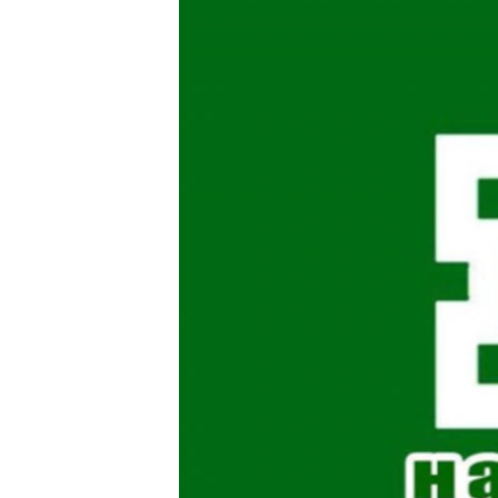
ПОБЕДИТЕЛЕЙ НЕ СУДЯТ?
КРЫМ.НЕПОКОРЕННЫЙ
ELIFBE
УКРАИНСКАЯ ПРОБЛЕМА КРЫМА