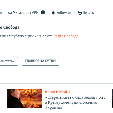
ся
Читать без VPN
Follow us
Печать
іо Свобода
гинал публикации – на сайте
Радіо Свобода
Все статьи
ГЛАВНОЕ ЗА СУТКИ
КРЫМ И ВОЙНА
«Стереть Киев с лица земли». Кто
в Крыму хочет уничтожения
Украины