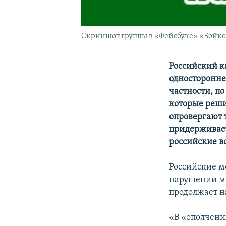
Скриншот группы в «Фейсбуке» «Бойко
Российский к
односторонне
частности, п
которые реши
опровергают 
придерживает
российские в
Российские м
нарушении ми
продолжает н
«В «ополчени