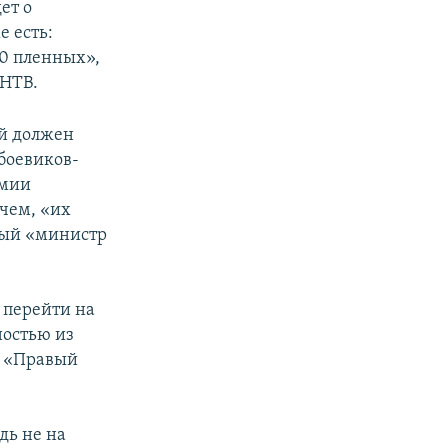
ет о
е есть:
30 пленных»,
 НТВ.
ый должен
боевиков-
рмии
очем, «их
мый «министр
 перейти на
ностью из
л «Правый
дь не на