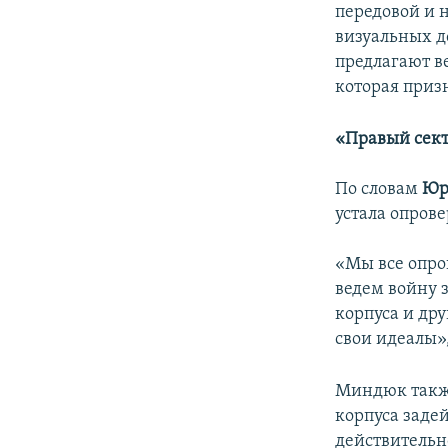
передовой и 
визуальных д
предлагают в
которая приз
«
Правый сект
По словам
Юр
устала опров
«Мы все опро
ведем войну 
корпуса и дру
свои идеалы»
Миндюк также
корпуса задей
действительн