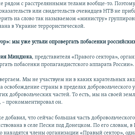
не рядом с расстрелянными телами вообще-то. Поэтом
оказательств или свидетельств очевидцев НТВ не приб
ерить на слово так называемом «министру» группиров
нана в Украине террористической.
ор»: мы уже устали опровергать побасенки российски
ия
Миндюка
, представителя «Правого сектора», орга
ергать побасенки пропагандистского аппарата России».
вергаем. Мы не участвуем ни в каких карательных ак
за освобождение страны в пределах добровольческого 
гих добровольческих частей. То есть, мы на своей зем
, – прокомментировал он.
 добавил, что сейчас большая часть добровольческог
ствована в селе Пески под Донецком. По его словам, в
о находятся члены организации «Правый сектор», одн