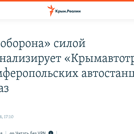
оборона» силой
нализирует «Крымавтотр
мферопольских автостанц
аз
, 17:10
ся
Читать без VPN