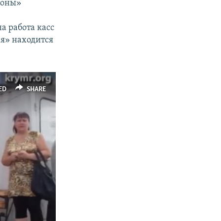
роны»
а работа касс
ая» находится
ED
SHARE