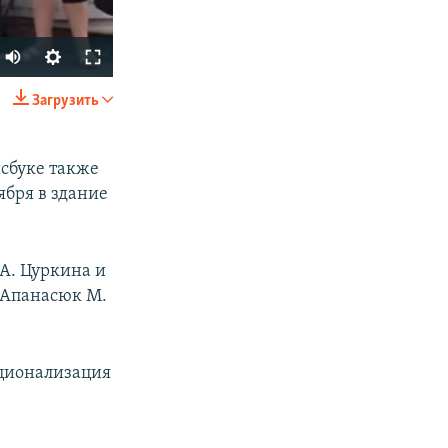
Загрузить
SHARE
йсбуке также
ября в здание
 А. Цуркина и
 Апанасюк М.
px
width
ационализация