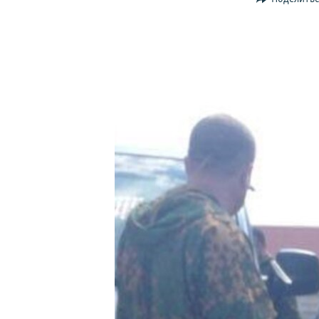
ПОБЕДИТЕЛЕЙ НЕ СУДЯТ?
КРЫМ.НЕПОКОРЕННЫЙ
ELIFBE
УКРАИНСКАЯ ПРОБЛЕМА КРЫМА