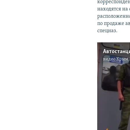
корреспонде
находятся на
расположенно
по продаже а
спецназ.
Автостанц
видео
Крым.