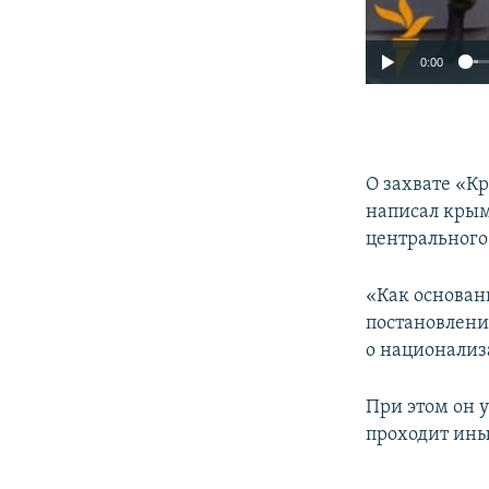
0:00
О захвате «К
написал кры
центрального
«Как основан
постановлени
о национализ
При этом он 
проходит ины