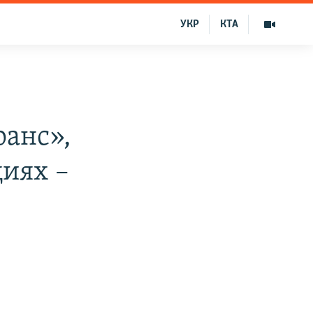
УКР
КТА
анс»,
иях –