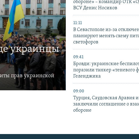
обороне» – командир ОТК «О
ВСУ Денис Носиков
11:11
В Севастополе из-за отключе
планируют менять схему пит
светофоров
где украинцы
09:41
Бровди: украинские беспил
поразили танкер «теневого ф
щиты прав украинской
Геленджика
09:00
Турция, Саудовская Аравия 
заключили соглашение о вз
обороне