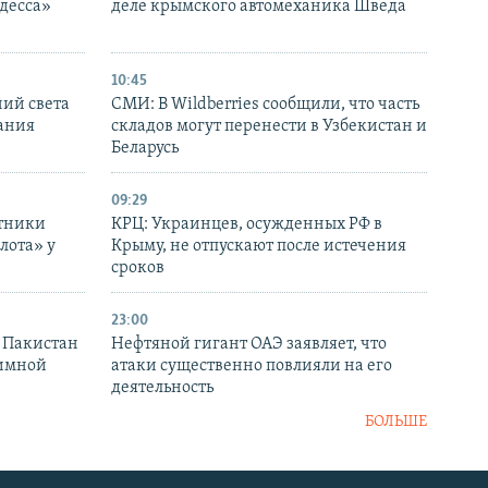
десса»
деле крымского автомеханика Шведа
10:45
ний света
СМИ: В Wildberries сообщили, что часть
ания
складов могут перенести в Узбекистан и
Беларусь
09:29
отники
КРЦ: Украинцев, осужденных РФ в
лота» у
Крыму, не отпускают после истечения
сроков
23:00
и Пакистан
Нефтяной гигант ОАЭ заявляет, что
аимной
атаки существенно повлияли на его
деятельность
БОЛЬШЕ