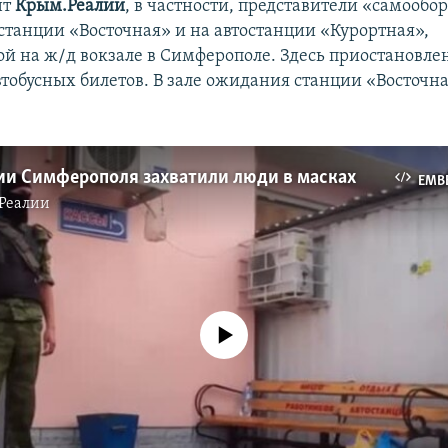
нт
Крым.Реалии
, в частности, представители «самообо
 станции «Восточная» и на автостанции «Курортная»,
й на ж/д вокзале в Симферополе. Здесь приостановлен
втобусных билетов. В зале ожидания станции «Восточн
ии Симферополя захватили люди в масках
EMB
Реалии
No media source currently available