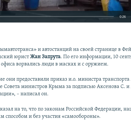
0:26
EMBED
рымавтотранса» и автостанций на своей странице в Фе
мский юрист
Жан Запрута
. По его информации, 10 сент
 офиса ворвались люди в масках и с оружием.
ие они предоставили приказ и.о. министра транспорта
е Совета министров Крыма за подписью Аксенова С. и
ации», – написал он.
указал на то, что по законам Российской Федерации, н
м способом и без участия «самообороны».