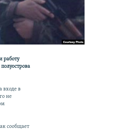
и работу
 полуострова
а входе в
го не
ом
ак сообщает