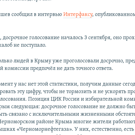
ышев сообщил в интервью
Интерфаксу
, опубликованно
, досрочное голосование началось 3 сентября, оно прох
алоб не поступало.
колько людей в Крыму уже проголосовали досрочно, пре
й комиссии предпочёл не дать точного ответа.
мент у нас нет этой статистики, получим данные сего
овать эту цифру, чтобы не тормозить и не ускорять пр
олосования. Позиция ЦИК России и избирательной ком
рым следующая: досрочное голосование не должно бы
ыть связано с исключительными жизненными обстоят
Черноморском районе Крыма многие жители работаю
ышках «Черноморнефтегаза». У них, естественно, есть