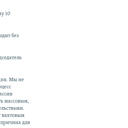
му 10
одит без
дседатель
дня. Мы не
оцесс
иссии
ть массовым,
ельствами.
т вахтовым
 причина для