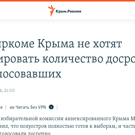
иркоме Крыма не хотят
ровать количество доср
лосовавших
, 21:05
ся
Читать без VPN
ь избирательной комиссии аннексированного Крыма 
ил, что полуостров полностью готов к выборам, и час
голосовали досрочно.