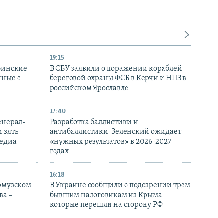
19:15
бинские
В СБУ заявили о поражении кораблей
нные с
береговой охраны ФСБ в Керчи и НПЗ в
российском Ярославле
17:40
енерал-
Разработка баллистики и
 зять
антибаллистики: Зеленский ожидает
медиа
«нужных результатов» в 2026-2027
годах
16:18
Ормузском
В Украине сообщили о подозрении трем
ва –
бывшим налоговикам из Крыма,
которые перешли на сторону РФ