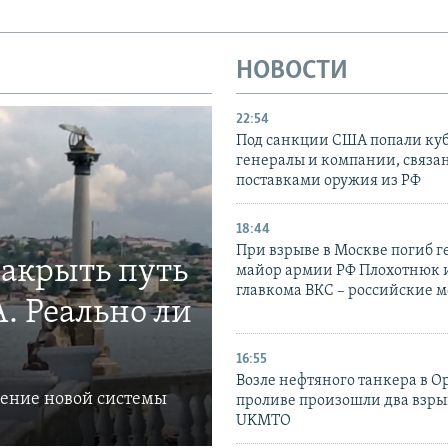
НОВОСТИ
22:54
Под санкции США попали ку
генералы и компании, связа
поставками оружия из РФ
18:44
При взрыве в Москве погиб г
закрыть путь
майор армии РФ Плохотнюк и
главкома ВКС – российские 
. Реально ли
16:55
Возле нефтяного танкера в 
ление новой системы
проливе произошли два взры
UKMTO