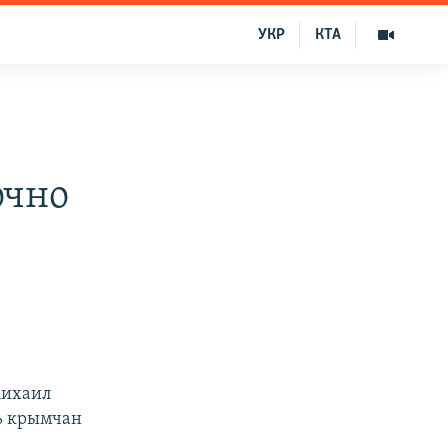
УКР
КТА
очно
Михаил
ть крымчан