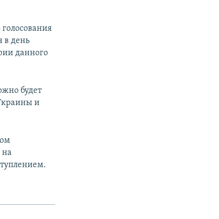
 голосования
 в день
ории данного
ожно будет
 Украины и
ром
 на
ступлением.