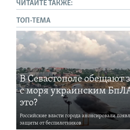
ЧИТАЙТЕ ТАКЖЕ:
ТОП-ТЕМА
В Севастополе обещают 
с моря украинским БпЛА
это?
Российские власти города анонсировали появ
защиты от беспилотников