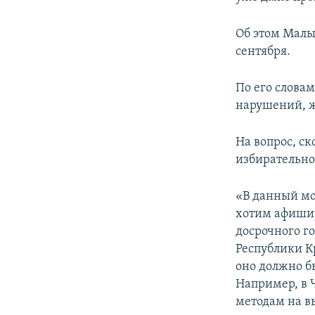
ПОБЕДИТЕЛЕЙ НЕ СУДЯТ?
КРЫМ.НЕПОКОРЕННЫЙ
Об этом Мал
сентября.
ELIFBE
УКРАИНСКАЯ ПРОБЛЕМА КРЫМА
По его словам
нарушений, ж
На вопрос, с
избирательно
«В данный мо
хотим афишир
досрочного г
Республики К
оно должно б
Например, в 
методам на в