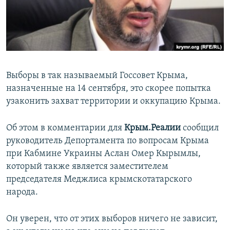
ПРИСОЕДИНЯЙТЕСЬ!
ПОБЕДИТЕЛЕЙ НЕ СУДЯТ?
КРЫМ.НЕПОКОРЕННЫЙ
ELIFBE
УКРАИНСКАЯ ПРОБЛЕМА КРЫМА
Выборы в так называемый Госсовет Крыма,
Все сайты RFE/RL
назначенные на 14 сентября, это скорее попытка
узаконить захват территории и оккупацию Крыма.
Об этом в комментарии для
Крым.Реалии
сообщил
руководитель Депортамента по вопросам Крыма
при Кабмине Украины Аслан Омер Кырымлы,
который также является заместителем
председателя Меджлиса крымскотатарского
народа.
Он уверен, что от этих выборов ничего не зависит,