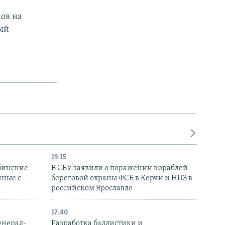
ов на
ный
19:15
бинские
В СБУ заявили о поражении кораблей
нные с
береговой охраны ФСБ в Керчи и НПЗ в
российском Ярославле
17:40
енерал-
Разработка баллистики и