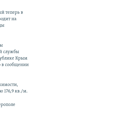
ый теперь в
одит на
ды
ды
й службы
публике Крым
о в сообщении
жимости,
 176,9 кв./м.
ерополе