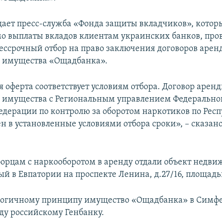
щает пресс-служба «Фонда защиты вкладчиков», котор
 выплаты вкладов клиентам украинских банков, пров
бессрочный отбор на право заключения договоров арен
 имущества «Ощадбанка».
 оферта соответствует условиям отбора. Договор арен
 имущества с Региональным управлением Федерально
едерации по контролю за оборотом наркотиков по Рес
ен в установленные условиями отбора сроки», – сказан
 борцам с наркооборотом в аренду отдали объект недви
 в Евпатории на проспекте Ленина, д.27/16, площадью
логичному принципу имущество «Ощадбанка» в Симф
нду российскому Генбанку.