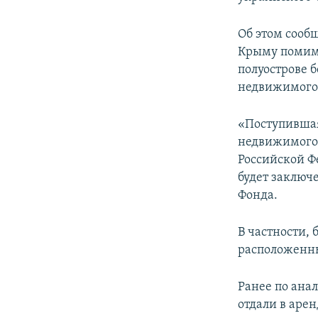
ПОБЕДИТЕЛЕЙ НЕ СУДЯТ?
КРЫМ.НЕПОКОРЕННЫЙ
Об этом сооб
Крыму помимо
ELIFBE
полуострове 
УКРАИНСКАЯ ПРОБЛЕМА КРЫМА
недвижимого
«Поступившая
недвижимого
Российской Ф
будет заключ
Фонда.
В частности,
расположенный
Ранее по ана
отдали в аре