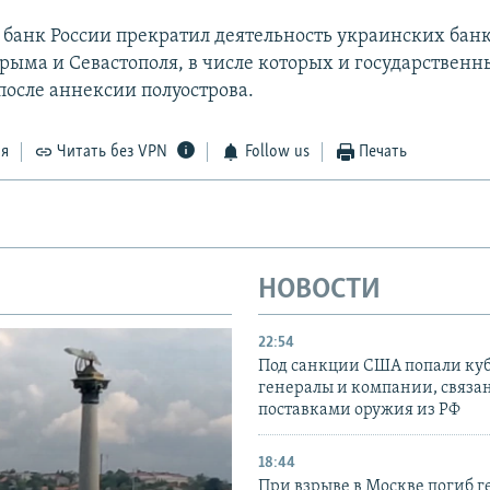
банк России прекратил деятельность украинских банк
рыма и Севастополя, в числе которых и государствен
осле аннексии полуострова.
ся
Читать без VPN
Follow us
Печать
НОВОСТИ
22:54
Под санкции США попали ку
генералы и компании, связа
поставками оружия из РФ
18:44
При взрыве в Москве погиб г