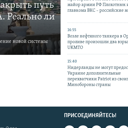
закрыть путь
майор армии РФ Плохотнюк и
главкома ВКС – российские 
. Реально ли
16:55
Возле нефтяного танкера в 
ление новой системы
проливе произошли два взры
UKMTO
15:40
Нидерланды не могут предос
Украине дополнительные
перехватчики Patriot из своих
Минобороны страны
ПРИСОЕДИНЯЙТЕСЬ!