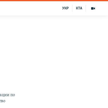
УКР
КТА
ации по
тво