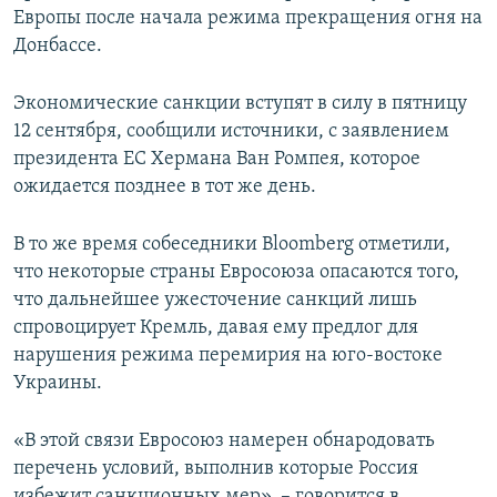
Европы после начала режима прекращения огня на
ПРИСОЕДИНЯЙТЕСЬ!
ПОБЕДИТЕЛЕЙ НЕ СУДЯТ?
Донбассе.
КРЫМ.НЕПОКОРЕННЫЙ
ELIFBE
Экономические санкции вступят в силу в пятницу
12 сентября, сообщили источники, с заявлением
УКРАИНСКАЯ ПРОБЛЕМА КРЫМА
президента ЕС Хермана Ван Ромпея, которое
Все сайты RFE/RL
ожидается позднее в тот же день.
В то же время собеседники Bloomberg отметили,
что некоторые страны Евросоюза опасаются того,
что дальнейшее ужесточение санкций лишь
спровоцирует Кремль, давая ему предлог для
нарушения режима перемирия на юго-востоке
Украины.
«В этой связи Евросоюз намерен обнародовать
перечень условий, выполнив которые Россия
избежит санкционных мер», – говорится в