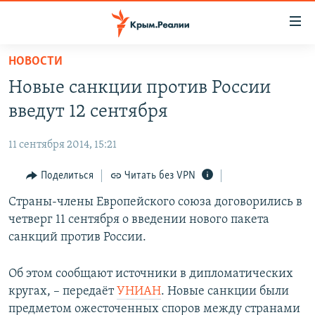
Доступность
ссылки
Вернуться
НОВОСТИ
к
НОВОСТИ
Новые санкции против России
основному
СПЕЦПРОЕКТЫ
содержанию
введут 12 сентября
ВОДА
Вернутся
ГРУЗ 200
к
11 сентября 2014, 15:21
ИСТОРИЯ
КАРТА ВОЕННЫХ ОБЪЕКТОВ КРЫМА
главной
ЕЩЕ
Поделиться
Читать без VPN
11 ЛЕТ ОККУПАЦИИ КРЫМА. 11 ИСТОРИЙ СОПРОТИВЛЕНИЯ
навигации
Вернутся
РАДІО СВОБОДА
Страны-члены Европейского союза договорились в
ИНТЕРАКТИВ
к
четверг 11 сентября о введении нового пакета
КАК ОБОЙТИ БЛОКИРОВКУ
ИНФОГРАФИКА
поиску
санкций против России.
ТЕЛЕПРОЕКТ КРЫМ.РЕАЛИИ
Українською
Об этом сообщают источники в дипломатических
СОВЕТЫ ПРАВОЗАЩИТНИКОВ
Qırımtatar
кругах, – передаёт
УНИАН
. Новые санкции были
ПРОПАВШИЕ БЕЗ ВЕСТИ
предметом ожесточенных споров между странами