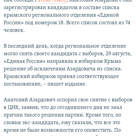
Как сообщает
ИТАР-ТАСС
, Анатолий Азардович был
ПРИСОЕДИНЯЙТЕСЬ!
ПОБЕДИТЕЛЕЙ НЕ СУДЯТ?
зарегистрирован кандидатом в составе списка
крымского регионального отделения «Единой
КРЫМ.НЕПОКОРЕННЫЙ
России» под номером 18. Всего список состоял из 74
ELIFBE
человек.
УКРАИНСКАЯ ПРОБЛЕМА КРЫМА
В последний день, когда региональное отделение
Все сайты RFE/RL
могло снять своего кандидата с выборов, 29 августа,
«Единая Россия» направила в избирком Крыма
решение об исключении Азардовича из списка.
Крымский избирком принял соответствующее
постановление, – пишет издание.
Анатолий Азардович оспорил свое снятие с выборов
в ЦИК, заявив, что до сегодняшнего дня не знал
причин такого решения партии. Кроме того, по
словам экс-кандидата, ему сказали, что все это
время не было возможности его оповестить. По