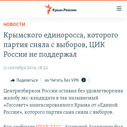
Доступность
ссылки
Вернуться
НОВОСТИ
к
НОВОСТИ
Крымского единоросса, которого
основному
СПЕЦПРОЕКТЫ
содержанию
партия сняла с выборов, ЦИК
ВОДА
Вернутся
ГРУЗ 200
России не поддержал
к
ИСТОРИЯ
КАРТА ВОЕННЫХ ОБЪЕКТОВ КРЫМА
главной
11 сентября 2014, 18:22
ЕЩЕ
11 ЛЕТ ОККУПАЦИИ КРЫМА. 11 ИСТОРИЙ СОПРОТИВЛЕНИЯ
навигации
Вернутся
Поделиться
Читать без VPN
РАДІО СВОБОДА
ИНТЕРАКТИВ
к
Центризбирком России оставил без удовлетворения
КАК ОБОЙТИ БЛОКИРОВКУ
ИНФОГРАФИКА
поиску
жалобу экс-кандидата в так называемый
ТЕЛЕПРОЕКТ КРЫМ.РЕАЛИИ
«Госсовет» аннексированного Крыма от «Единой
Українською
России», которого партия сама сняла с выборов.
СОВЕТЫ ПРАВОЗАЩИТНИКОВ
Qırımtatar
ПРОПАВШИЕ БЕЗ ВЕСТИ