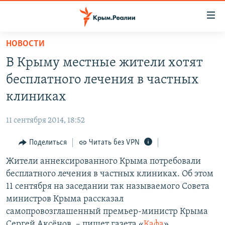
Доступность
ссылки
Вернуться
НОВОСТИ
к
НОВОСТИ
В Крыму местные жители хотят
основному
СПЕЦПРОЕКТЫ
содержанию
бесплатного лечения в частных
ВОДА
Вернутся
ГРУЗ 200
клиниках
к
ИСТОРИЯ
КАРТА ВОЕННЫХ ОБЪЕКТОВ КРЫМА
главной
11 сентября 2014, 18:52
ЕЩЕ
11 ЛЕТ ОККУПАЦИИ КРЫМА. 11 ИСТОРИЙ СОПРОТИВЛЕНИЯ
навигации
Вернутся
Поделиться
Читать без VPN
РАДІО СВОБОДА
ИНТЕРАКТИВ
к
Жители аннексированного Крыма потребовали
КАК ОБОЙТИ БЛОКИРОВКУ
ИНФОГРАФИКА
поиску
бесплатного лечения в частных клиниках. Об этом
ТЕЛЕПРОЕКТ КРЫМ.РЕАЛИИ
11 сентября на заседании так называемого Совета
Українською
министров Крыма рассказал
СОВЕТЫ ПРАВОЗАЩИТНИКОВ
Qırımtatar
самопровозглашенный премьер-министр Крыма
ПРОПАВШИЕ БЕЗ ВЕСТИ
Сергей Аксёнов, – пишет газета «
Кафа
».