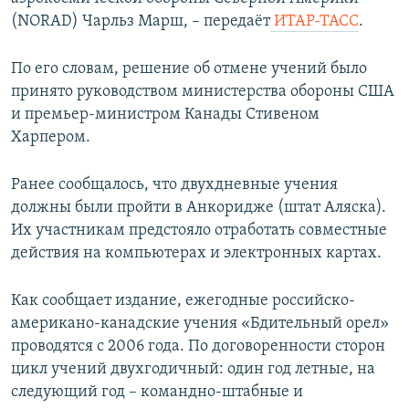
ПРИСОЕДИНЯЙТЕСЬ!
ПОБЕДИТЕЛЕЙ НЕ СУДЯТ?
(NORAD) Чарльз Марш, – передаёт
ИТАР-ТАСС
.
КРЫМ.НЕПОКОРЕННЫЙ
По его словам, решение об отмене учений было
ELIFBE
принято руководством министерства обороны США
и премьер-министром Канады Стивеном
УКРАИНСКАЯ ПРОБЛЕМА КРЫМА
Харпером.
Все сайты RFE/RL
Ранее сообщалось, что двухдневные учения
должны были пройти в Анкоридже (штат Аляска).
Их участникам предстояло отработать совместные
действия на компьютерах и электронных картах.
Как сообщает издание, ежегодные российско-
американо-канадские учения «Бдительный орел»
проводятся с 2006 года. По договоренности сторон
цикл учений двухгодичный: один год летные, на
следующий год – командно-штабные и