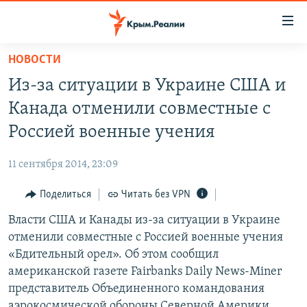
Доступность
ссылки
Вернуться
НОВОСТИ
к
НОВОСТИ
Из-за ситуации в Украине США и
основному
СПЕЦПРОЕКТЫ
содержанию
Канада отменили совместные с
ВОДА
Вернутся
ГРУЗ 200
Россией военные учения
к
ИСТОРИЯ
КАРТА ВОЕННЫХ ОБЪЕКТОВ КРЫМА
главной
11 сентября 2014, 23:09
ЕЩЕ
11 ЛЕТ ОККУПАЦИИ КРЫМА. 11 ИСТОРИЙ СОПРОТИВЛЕНИЯ
навигации
Вернутся
Поделиться
Читать без VPN
РАДІО СВОБОДА
ИНТЕРАКТИВ
к
Власти США и Канады из-за ситуации в Украине
КАК ОБОЙТИ БЛОКИРОВКУ
ИНФОГРАФИКА
поиску
отменили совместные с Россией военные учения
ТЕЛЕПРОЕКТ КРЫМ.РЕАЛИИ
«Бдительный орел». Об этом сообщил
Українською
американской газете Fairbanks Daily News-Miner
СОВЕТЫ ПРАВОЗАЩИТНИКОВ
Qırımtatar
представитель Объединенного командования
ПРОПАВШИЕ БЕЗ ВЕСТИ
аэрокосмической обороны Северной Америки