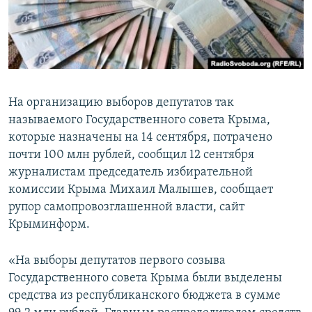
ПРИСОЕДИНЯЙТЕСЬ!
ПОБЕДИТЕЛЕЙ НЕ СУДЯТ?
КРЫМ.НЕПОКОРЕННЫЙ
ELIFBE
УКРАИНСКАЯ ПРОБЛЕМА КРЫМА
На организацию выборов депутатов так
Все сайты RFE/RL
называемого Государственного совета Крыма,
которые назначены на 14 сентября, потрачено
почти 100 млн рублей, сообщил 12 сентября
журналистам председатель избирательной
комиссии Крыма Михаил Малышев, сообщает
рупор самопровозглашенной власти, сайт
Крыминформ.
«На выборы депутатов первого созыва
Государственного совета Крыма были выделены
средства из республиканского бюджета в сумме