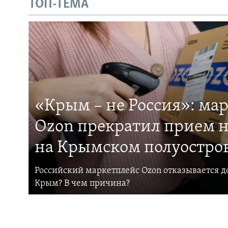
ТОП-ТЕМА
«Крым – не Россия»: ма
Ozon прекратил прием н
на Крымском полуостро
Российский маркетплейс Ozon отказывается до
Крым? В чем причина?