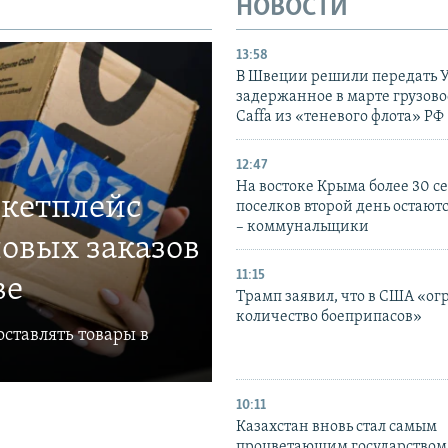
НОВОСТИ
13:58
В Швеции решили передать 
задержанное в марте грузово
Caffa из «теневого флота» РФ
12:47
На востоке Крыма более 30 се
ркетплейс
поселков второй день остаютс
– коммунальщики
овых заказов
11:15
ве
Трамп заявил, что в США «ог
количество боеприпасов»
ставлять товары в
10:11
Казахстан вновь стал самым
процветающим государством