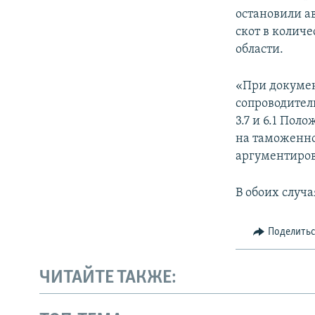
остановили а
скот в количе
области.
«При докумен
сопроводител
3.7 и 6.1 По
на таможенно
аргументиров
В обоих случ
Поделить
ЧИТАЙТЕ ТАКЖЕ: