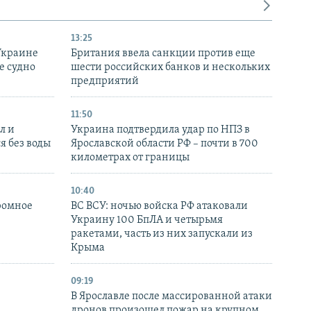
13:25
Украине
Британия ввела санкции против еще
е судно
шести российских банков и нескольких
предприятий
11:50
л и
Украина подтвердила удар по НПЗ в
я без воды
Ярославской области РФ – почти в 700
километрах от границы
10:40
ромное
ВС ВСУ: ночью войска РФ атаковали
Украину 100 БпЛА и четырьмя
ракетами, часть из них запускали из
Крыма
09:19
В Ярославле после массированной атаки
дронов произошел пожар на крупном