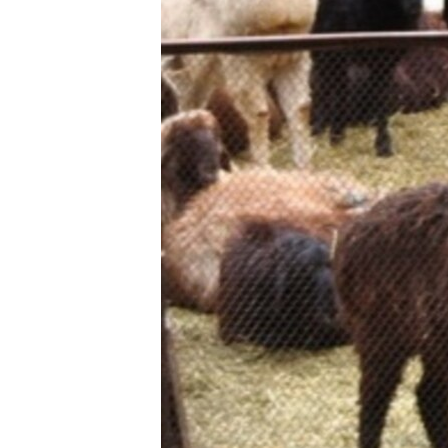
ПОБЕДИТЕЛЕЙ НЕ СУДЯТ?
КРЫМ.НЕПОКОРЕННЫЙ
ELIFBE
УКРАИНСКАЯ ПРОБЛЕМА КРЫМА