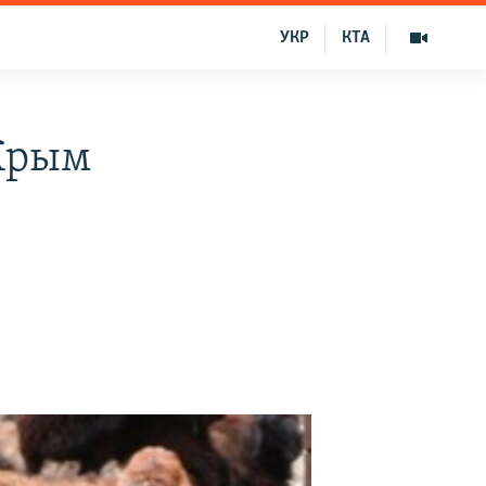
УКР
КТА
 Крым