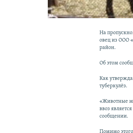
На пропускно
овец из ООО 
район.
Об этом сооб
Как утвержда
туберкулёз.
«Животные мо
ввоз являетс
сообщении.
Помимо этого