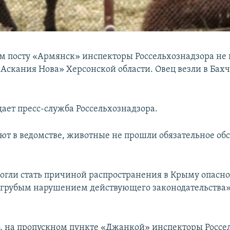
м посту «Армянск» инспекторы Россельхознадзора не 
«Аскания Нова» Херсонской области. Овец везли в Ба
щает пресс-служба Россельхознадзора.
ют в ведомстве, животные не прошли обязательное об
гли стать причиной распространения в Крыму опасно
я грубым нарушением действующего законодательства»,
, на пропускном пункте «Джанкой» инспекторы Россе