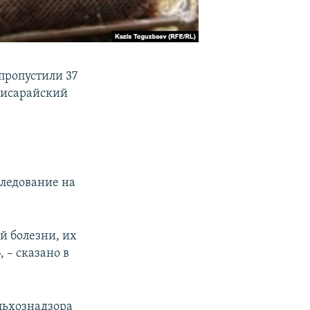
пропустили 37
хчисарайский
следование на
й болезни, их
 – сказано в
льхознадзора