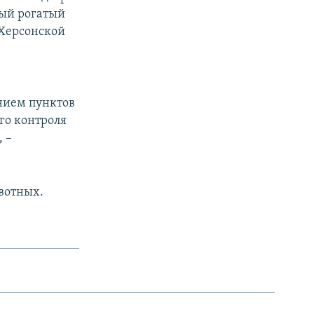
ный рогатый
 Херсонской
нием пунктов
го контроля
 –
вотных.