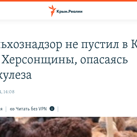
льхознадзор не пустил в
с Херсонщины, опасаясь
кулеза
, 14:08
ся
Читать без VPN