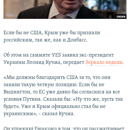
ПРИСОЕДИНЯЙТЕСЬ!
ПОБЕДИТЕЛЕЙ НЕ СУДЯТ?
КРЫМ.НЕПОКОРЕННЫЙ
ELIFBE
Если бы не США, Крым уже бы признали
УКРАИНСКАЯ ПРОБЛЕМА КРЫМА
российским, так же, как и Донбасс.
Все сайты RFE/RL
Об этом на саммите YES заявил экс-президент
Украины Леонид Кучма, передает
Зеркало недели
.
«Мы должны благодарить США за то, что они
заняли такую четкую позицию. Если бы не
Вашингтон, то ЕС уже давно бы согласился на все
условия Путина. Сказали бы: «Ну что же, пусть так
будет». Уже и Крым официально стал бы не
украинским», – сказал Кучма.
Он упрекнул Евросоюз в том, что он рассматривает