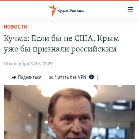
Доступность
ссылки
Вернуться
НОВОСТИ
к
НОВОСТИ
Кучма: Если бы не США, Крым
основному
СПЕЦПРОЕКТЫ
содержанию
уже бы признали российским
ВОДА
Вернутся
ГРУЗ 200
к
13 сентября 2014, 12:29
ИСТОРИЯ
КАРТА ВОЕННЫХ ОБЪЕКТОВ КРЫМА
главной
ЕЩЕ
Поделиться
Читать без VPN
11 ЛЕТ ОККУПАЦИИ КРЫМА. 11 ИСТОРИЙ СОПРОТИВЛЕНИЯ
навигации
Вернутся
РАДІО СВОБОДА
ИНТЕРАКТИВ
к
КАК ОБОЙТИ БЛОКИРОВКУ
ИНФОГРАФИКА
поиску
ТЕЛЕПРОЕКТ КРЫМ.РЕАЛИИ
Українською
СОВЕТЫ ПРАВОЗАЩИТНИКОВ
Qırımtatar
ПРОПАВШИЕ БЕЗ ВЕСТИ