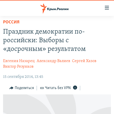
Доступность
ссылки
Вернуться
РОССИЯ
к
НОВОСТИ
Праздник демократии по-
основному
СПЕЦПРОЕКТЫ
содержанию
российски: Выборы с
ВОДА
Вернутся
ГРУЗ 200
«досрочным» результатом
к
ИСТОРИЯ
КАРТА ВОЕННЫХ ОБЪЕКТОВ КРЫМА
главной
Евгения Назарец
Александр Валиев
Сергей Хазов
ЕЩЕ
11 ЛЕТ ОККУПАЦИИ КРЫМА. 11 ИСТОРИЙ СОПРОТИВЛЕНИЯ
навигации
Виктор Резунков
Вернутся
РАДІО СВОБОДА
ИНТЕРАКТИВ
15 сентября 2014, 13:45
к
КАК ОБОЙТИ БЛОКИРОВКУ
ИНФОГРАФИКА
поиску
Поделиться
Читать без VPN
ТЕЛЕПРОЕКТ КРЫМ.РЕАЛИИ
Українською
СОВЕТЫ ПРАВОЗАЩИТНИКОВ
Qırımtatar
ПРОПАВШИЕ БЕЗ ВЕСТИ