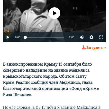
ПРИСОЕДИНЯЙТЕСЬ!
ПОБЕДИТЕЛЕЙ НЕ СУДЯТ?
No media source currently available
КРЫМ.НЕПОКОРЕННЫЙ
ELIFBE
УКРАИНСКАЯ ПРОБЛЕМА КРЫМА
Все сайты RFE/RL
0:00
2:06
Загрузить
В аннексированном Крыму 15 сентября было
совершено нападение на здание Меджлиса
крымскотатарского народа. Об этом сайту
Крым.Реалии сообщил член Меджлиса, глава
благотворительной организации «Фонд «Крым»
Риза Шевкиев.
По его словам, в 03.15 ночи к зданию Меджлиса в