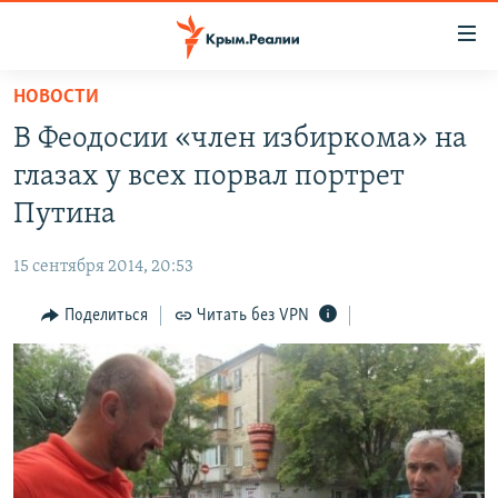
Доступность
ссылки
Вернуться
НОВОСТИ
к
НОВОСТИ
В Феодосии «член избиркома» на
основному
СПЕЦПРОЕКТЫ
содержанию
глазах у всех порвал портрет
ВОДА
Вернутся
ГРУЗ 200
Путина
к
ИСТОРИЯ
КАРТА ВОЕННЫХ ОБЪЕКТОВ КРЫМА
главной
15 сентября 2014, 20:53
ЕЩЕ
11 ЛЕТ ОККУПАЦИИ КРЫМА. 11 ИСТОРИЙ СОПРОТИВЛЕНИЯ
навигации
Вернутся
Поделиться
Читать без VPN
РАДІО СВОБОДА
ИНТЕРАКТИВ
к
КАК ОБОЙТИ БЛОКИРОВКУ
ИНФОГРАФИКА
поиску
ТЕЛЕПРОЕКТ КРЫМ.РЕАЛИИ
Українською
СОВЕТЫ ПРАВОЗАЩИТНИКОВ
Qırımtatar
ПРОПАВШИЕ БЕЗ ВЕСТИ