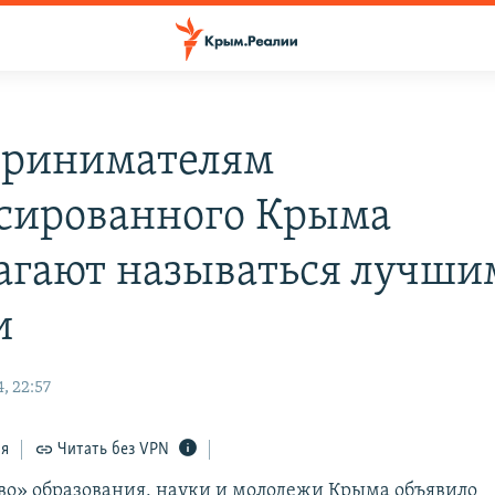
ринимателям
сированного Крыма
агают называться лучши
и
, 22:57
ся
Читать без VPN
о» образования, науки и молодежи Крыма объявило