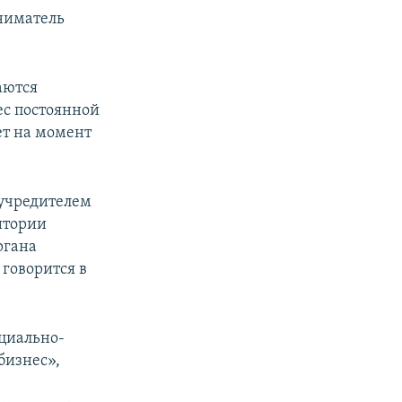
ниматель
аются
с постоянной
лет на момент
 учредителем
итории
ргана
говорится в
циально-
бизнес»,