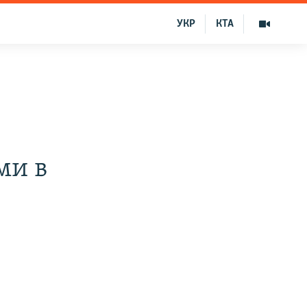
УКР
КТА
ми в