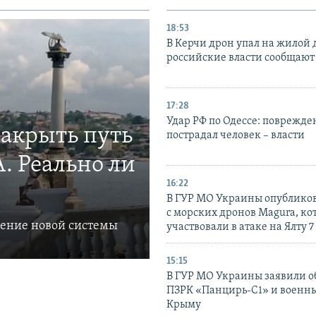
18:53
В Керчи дрон упал на жилой 
российские власти сообщают
17:28
Удар РФ по Одессе: поврежде
закрыть путь
пострадал человек – власти
. Реально ли
16:22
В ГУР МО Украины опублико
с морских дронов Magura, ко
ление новой системы
участвовали в атаке на Ялту 7
15:15
В ГУР МО Украины заявили об
ПЗРК «Панцирь-С1» и военны
Крыму