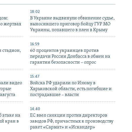
18:02
дом:
В Украине выдвинули обвинение судье,
 о жертвах
выносившего приговор бойцу ГУР МО
Украины, попавшего в плен в Крыму
16:59
н стадион,
60 процентов украинцев против
передачи России Донбасса в обмен на
гарантии безопасности – опрос
15:47
вали видео
Войска РФ ударили по Изюму в
торые
Харьковской области, есть погибшие и
 августа
пострадавшие – власти
14:40
 атаке на
ЕС ввел санкции против директоров
й кран в
заводов РФ, причастных к производству
ракет «Сармат» и «Искандер»