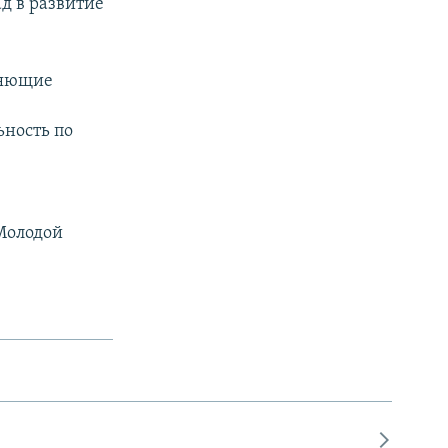
д в развитие
вляющие
ьность по
Молодой