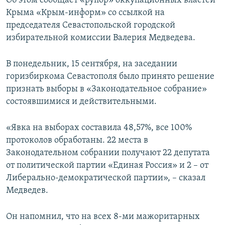
Об этом сообщает «рупор» оккупационных властей
ПРИСОЕДИНЯЙТЕСЬ!
ПОБЕДИТЕЛЕЙ НЕ СУДЯТ?
Крыма «Крым-информ» со ссылкой на
председателя Севастопольской городской
КРЫМ.НЕПОКОРЕННЫЙ
избирательной комиссии Валерия Медведева.
ELIFBE
В понедельник, 15 сентября, на заседании
УКРАИНСКАЯ ПРОБЛЕМА КРЫМА
горизбиркома Севастополя было принято решение
Все сайты RFE/RL
признать выборы в «Законодательное собрание»
состоявшимися и действительными.
«Явка на выборах составила 48,57%, все 100%
протоколов обработаны. 22 места в
Законодательном собрании получают 22 депутата
от политической партии «Единая Россия» и 2 – от
Либерально-демократической партии», – сказал
Медведев.
Он напомнил, что на всех 8-ми мажоритарных