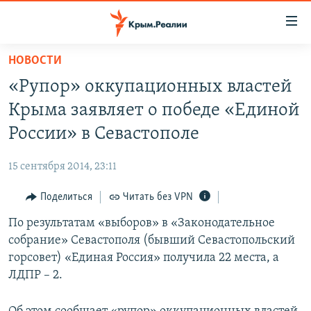
Доступность
ссылки
Вернуться
НОВОСТИ
к
НОВОСТИ
«Рупор» оккупационных властей
основному
СПЕЦПРОЕКТЫ
содержанию
Крыма заявляет о победе «Единой
ВОДА
Вернутся
ГРУЗ 200
России» в Севастополе
к
ИСТОРИЯ
КАРТА ВОЕННЫХ ОБЪЕКТОВ КРЫМА
главной
15 сентября 2014, 23:11
ЕЩЕ
11 ЛЕТ ОККУПАЦИИ КРЫМА. 11 ИСТОРИЙ СОПРОТИВЛЕНИЯ
навигации
Вернутся
Поделиться
Читать без VPN
РАДІО СВОБОДА
ИНТЕРАКТИВ
к
По результатам «выборов» в «Законодательное
КАК ОБОЙТИ БЛОКИРОВКУ
ИНФОГРАФИКА
поиску
собрание» Севастополя (бывший Севастопольский
ТЕЛЕПРОЕКТ КРЫМ.РЕАЛИИ
горсовет) «Единая Россия» получила 22 места, а
Українською
ЛДПР – 2.
СОВЕТЫ ПРАВОЗАЩИТНИКОВ
Qırımtatar
ПРОПАВШИЕ БЕЗ ВЕСТИ