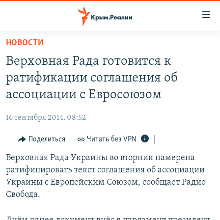
Доступность
ссылки
Вернуться
НОВОСТИ
к
НОВОСТИ
Верховная Рада готовится к
основному
СПЕЦПРОЕКТЫ
содержанию
ратификации соглашения об
ВОДА
Вернутся
ГРУЗ 200
ассоциации с Евросоюзом
к
ИСТОРИЯ
КАРТА ВОЕННЫХ ОБЪЕКТОВ КРЫМА
главной
16 сентября 2014, 08:52
ЕЩЕ
11 ЛЕТ ОККУПАЦИИ КРЫМА. 11 ИСТОРИЙ СОПРОТИВЛЕНИЯ
навигации
Вернутся
Поделиться
Читать без VPN
РАДІО СВОБОДА
ИНТЕРАКТИВ
к
Верховная Рада Украины во вторник намерена
КАК ОБОЙТИ БЛОКИРОВКУ
ИНФОГРАФИКА
поиску
ратифицировать текст соглашения об ассоциации
ТЕЛЕПРОЕКТ КРЫМ.РЕАЛИИ
Украины с Европейским Союзом, сообщает Радио
Українською
Свобода.
СОВЕТЫ ПРАВОЗАЩИТНИКОВ
Qırımtatar
ПРОПАВШИЕ БЕЗ ВЕСТИ