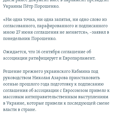
Днём ранее документ внёс в парламент президент
ПРИСОЕДИНЯЙТЕСЬ!
ПОБЕДИТЕЛЕЙ НЕ СУДЯТ?
Украины Пётр Порошенко.
КРЫМ.НЕПОКОРЕННЫЙ
«Ни одна точка, ни одна запятая, ни одно слово из
ELIFBE
согласованного, парафированного и подписанного
мною 27 июня соглашения не меняется», –заявил в
УКРАИНСКАЯ ПРОБЛЕМА КРЫМА
понедельник Порошенко.
Все сайты RFE/RL
Ожидается, что 16 сентября соглашение об
ассоциации ратифицирует и Европарламент.
Решение прежнего украинского Кабмина под
руководством Николая Азарова приостановить
осенью прошлого года подготовку к подписанию
соглашения об ассоциации c Евросоюзом привело к
массовым антиправительственным выступлениям
в Украине, которые привели к последующей смене
власти в стране.