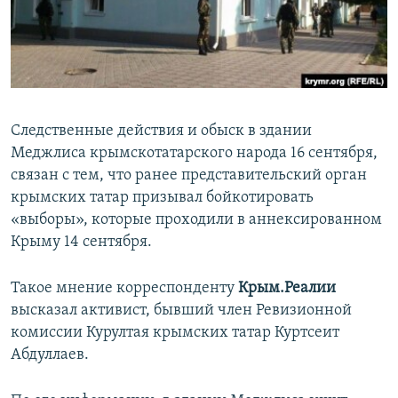
ПРИСОЕДИНЯЙТЕСЬ!
ПОБЕДИТЕЛЕЙ НЕ СУДЯТ?
КРЫМ.НЕПОКОРЕННЫЙ
ELIFBE
УКРАИНСКАЯ ПРОБЛЕМА КРЫМА
Следственные действия и обыск в здании
Все сайты RFE/RL
Меджлиса крымскотатарского народа 16 сентября,
связан с тем, что ранее представительский орган
крымских татар призывал бойкотировать
«выборы», которые проходили в аннексированном
Крыму 14 сентября.
Такое мнение корреспонденту
Крым.Реалии
высказал активист, бывший член Ревизионной
комиссии Курултая крымских татар Куртсеит
Абдуллаев.