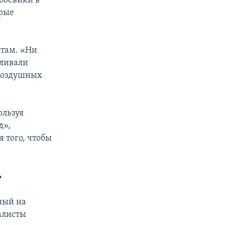
боевики в
орые
ктам. «Ни
еливали
-воздушных
ользуя
д»,
 того, чтобы
»
ный на
иалисты