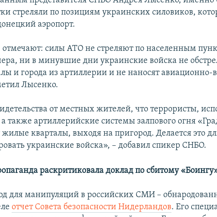
данным представителя СНБО Андрея Лысенко, именно 
тки стреляли по позициям украинских силовиков, кот
онецкий аэропорт.
 отмечают: силы АТО не стреляют по населенным пун
вчера, ни в минувшие дни украинские войска не обстр
лы и города из артиллерии и не наносят авиационно
метил Лысенко.
видетельства от местных жителей, что террористы, исп
а также артиллерийские системы залпового огня «Гра
жилые кварталы, выходя на пригород. Делается это для
овать украинские войска», – добавил спикер СНБО.
ропаганда
раскритиковала доклад по сбитому «Боингу
од для манипуляций в российских СМИ – обнародован
еле
отчет Совета безопасности Нидерландов
. Его спец