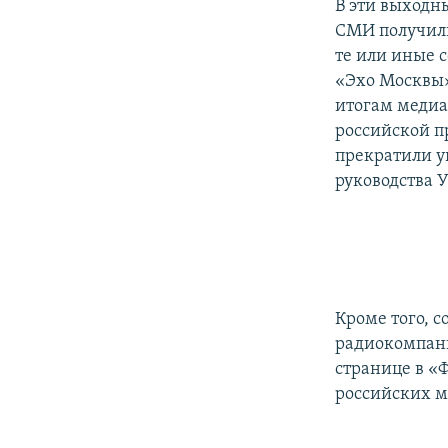
В эти выходн
СМИ получили
те или иные 
«Эхо Москвы»
итогам медиа
российской п
прекратили у
руководства 
Кроме того, с
радиокомпани
странице в «
российских м