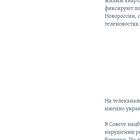
жилым кварт
фиксируют по
Новороссии, 
теленовостях
На телеканал
именно украи
В Совете нац
нарушении ре