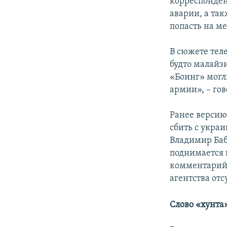
корреспонден
аварии, а так
попасть на ме
В сюжете теле
будто малайз
«Боинг» могл
армии», – го
Ранее версию
сбить с украи
Владимир Баб
поднимается 
комментарий 
агентства отс
Слово «
хунта