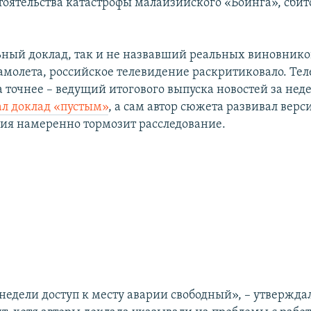
тоятельства катастрофы малайзийского «Боинга», сбит
ный доклад, так и не назвавший реальных виновнико
амолета, российское телевидение раскритиковало. Те
 а точнее – ведущий итогового выпуска новостей за не
ал доклад «пустым»
, а сам автор сюжета развивал верс
ия намеренно тормозит расследование.
недели доступ к месту аварии свободный», – утвержда