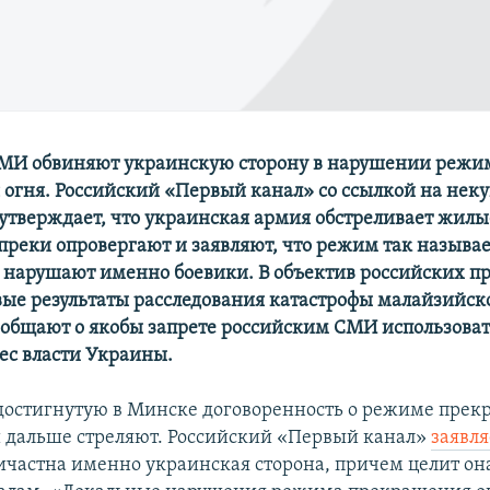
МИ обвиняют украинскую сторону в нарушении режи
огня. Российский «Первый канал» со ссылкой на не
утверждает, что украинская армия обстреливает жилы
преки опровергают и заявляют, что режим так называ
нарушают именно боевики. В объектив российских п
вые результаты расследования катастрофы малайзийск
общают о якобы запрете российским СМИ использоват
рес власти Украины.
достигнутую в Минске договоренность о режиме прек
и дальше стреляют. Российский «Первый канал»
заявля
ичастна именно украинская сторона, причем целит он