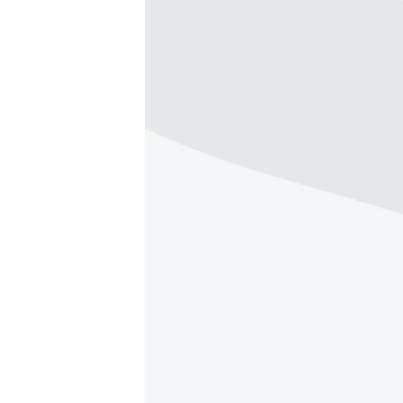
ПОБЕДИТЕЛЕЙ НЕ СУДЯТ?
КРЫМ.НЕПОКОРЕННЫЙ
ELIFBE
УКРАИНСКАЯ ПРОБЛЕМА КРЫМА