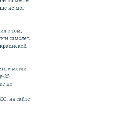
ой на месте
бще не мог
ия о том,
ный самолет.
украинской
инг» могли
у-25
же не
о
С, на сайте