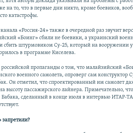
т, хотя авторы доклада указывали на проблемы с работ
же на то, что в первые дни никто, кроме боевиков, воо
сто катастрофы.
канала «Россия-24» также в очередной раз звучит верс
ийский «Боинг» сбили не боевики, а украинский воен
и сбить штурмовиком Су-25, который на вооружении 
ворилось в программе Киселева.
 российской пропаганды о том, что малайзийский «Бо
нского военного самолета, опроверг сам конструктор С
ак. Он отметил, что спроектированный им самолет да
на высоту пассажирского лайнера. Примечательно, чт
Бабака, сделанный в конце июля в интервью ИТАР-ТАС
утствует.
» запретили?