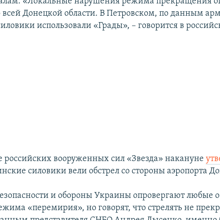
алам. «Локальные нарушения режима прекращения о
 всей Донецкой области. В Петровском, по данным ар
силовики использовали «Грады», – говорится в россий
.
е российских вооруженных сил «Звезда» накануне
ут
нские силовики вели обстрел со стороны аэропорта До
безопасности и обороны Украины опровергают любые 
жима «перемирия», но говорят, что стрелять не пре