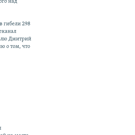
ого над
в гибели 298
леканал
делю Дмитрий
ию о том, что
л