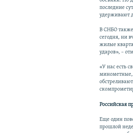
боевики. По 
последние су
удерживают д
В СНБО также
сегодня, ни 
жилые кварта
ударов», – от
«У нас есть с
минометные, 
обстреливают 
скомпрометир
Российская п
Еще один пов
прошлой нед