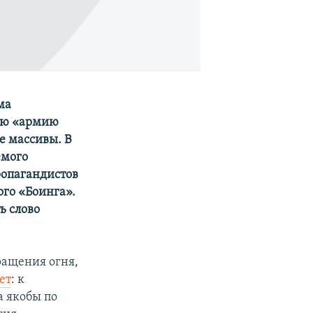
ма
кую «армию
е массивы. В
емого
ропагандистов
ого «Боинга».
ь слово
ращения огня,
ет
: к
а якобы по