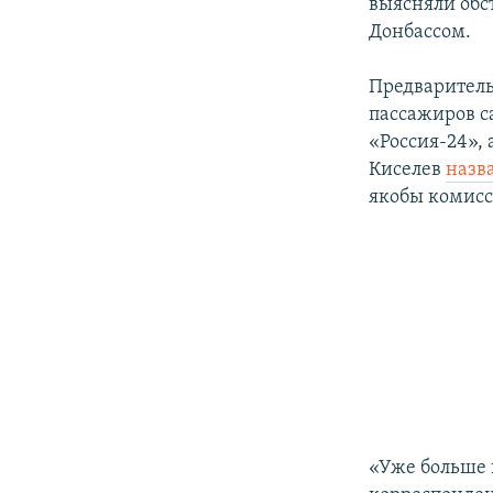
выясняли обс
Донбассом.
Предваритель
пассажиров с
«Россия-24»,
Киселев
назв
якобы комисс
«Уже больше 