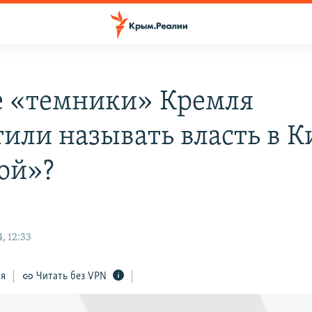
 «темники» Кремля
тили называть власть в К
ой»?
, 12:33
ся
Читать без VPN