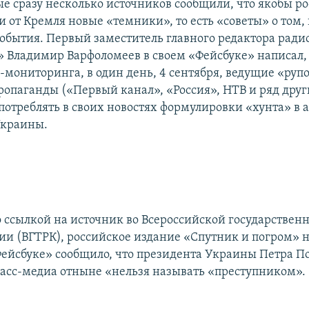
ые сразу несколько источников сообщили, что якобы р
 от Кремля новые «темники», то есть «советы» о том,
события. Первый заместитель главного редактора рад
 Владимир Варфоломеев в своем «Фейсбуке» написал, ч
-мониторинга, в один день, 4 сентября, ведущие «руп
ропаганды («Первый канал», «Россия», НТВ и ряд друг
потреблять в своих новостях формулировки «хунта» в 
Украины.
о ссылкой на источник во Всероссийской государственн
и (ВГТРК), российское издание «Спутник и погром» н
Фейсбуке» сообщило, что президента Украины Петра П
асс-медиа отныне «нельзя называть «преступником».