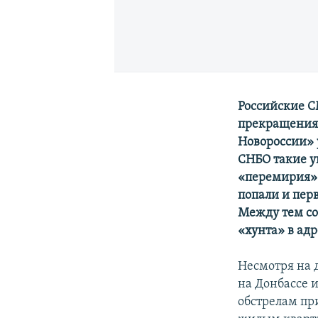
Российские
С
прекращения 
Новороссии» 
СНБО такие у
«перемирия» 
попали и пер
Между тем со
«хунта» в ад
Несмотря на 
на Донбассе 
обстрелам пр