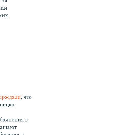
гня
мии
ских
верждали
, что
нецка.
обвинения в
кращают