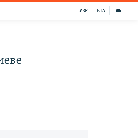
УКР
КТА
иеве