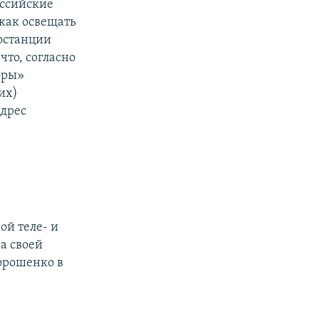
оссийские
 как освещать
иостанции
то, согласно
оры»
их)
адрес
ой теле- и
а своей
орошенко в