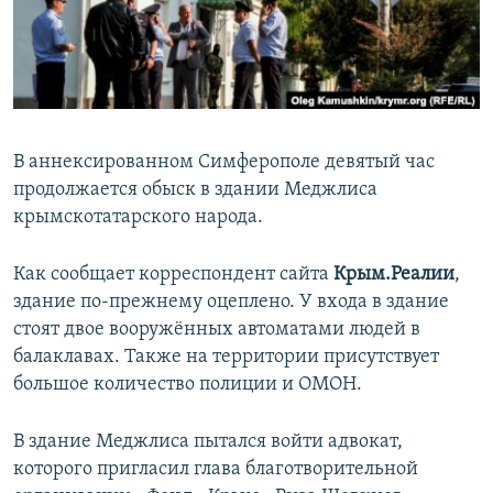
ПРИСОЕДИНЯЙТЕСЬ!
ПОБЕДИТЕЛЕЙ НЕ СУДЯТ?
КРЫМ.НЕПОКОРЕННЫЙ
ELIFBE
УКРАИНСКАЯ ПРОБЛЕМА КРЫМА
В аннексированном Симферополе девятый час
Все сайты RFE/RL
продолжается обыск в здании Меджлиса
крымскотатарского народа.
Как сообщает корреспондент сайта
Крым.Реалии
,
здание по-прежнему оцеплено. У входа в здание
стоят двое вооружённых автоматами людей в
балаклавах. Также на территории присутствует
большое количество полиции и ОМОН.
В здание Меджлиса пытался войти адвокат,
которого пригласил глава благотворительной