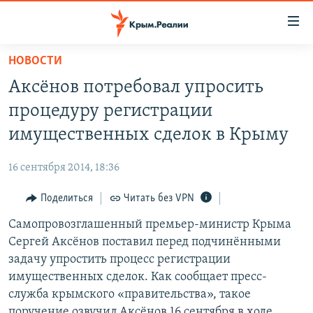
Доступность
ссылки
Вернуться
НОВОСТИ
к
НОВОСТИ
Аксёнов потребовал упросить
основному
СПЕЦПРОЕКТЫ
содержанию
процедуру регистрации
ВОДА
Вернутся
ГРУЗ 200
имущественных сделок в Крыму
к
ИСТОРИЯ
КАРТА ВОЕННЫХ ОБЪЕКТОВ КРЫМА
главной
16 сентября 2014, 18:36
ЕЩЕ
11 ЛЕТ ОККУПАЦИИ КРЫМА. 11 ИСТОРИЙ СОПРОТИВЛЕНИЯ
навигации
Вернутся
Поделиться
Читать без VPN
РАДІО СВОБОДА
ИНТЕРАКТИВ
к
Самопровозглашенный премьер-министр Крыма
КАК ОБОЙТИ БЛОКИРОВКУ
ИНФОГРАФИКА
поиску
Сергей Аксёнов поставил перед подчинёнными
ТЕЛЕПРОЕКТ КРЫМ.РЕАЛИИ
задачу упростить процесс регистрации
Українською
имущественных сделок. Как сообщает пресс-
СОВЕТЫ ПРАВОЗАЩИТНИКОВ
Qırımtatar
служба крымского «правительства», такое
ПРОПАВШИЕ БЕЗ ВЕСТИ
поручение озвучил Аксёнов 16 сентября в ходе