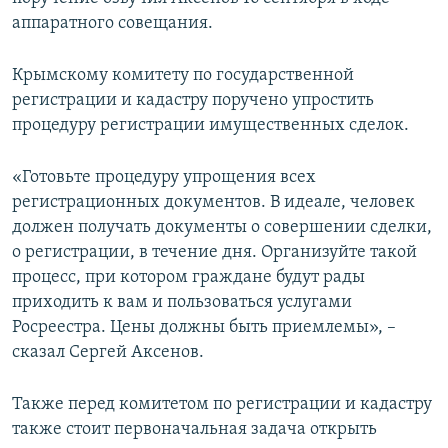
ПРИСОЕДИНЯЙТЕСЬ!
ПОБЕДИТЕЛЕЙ НЕ СУДЯТ?
аппаратного совещания.
КРЫМ.НЕПОКОРЕННЫЙ
Крымскому комитету по государственной
ELIFBE
регистрации и кадастру поручено упростить
процедуру регистрации имущественных сделок.
УКРАИНСКАЯ ПРОБЛЕМА КРЫМА
Все сайты RFE/RL
«Готовьте процедуру упрощения всех
регистрационных документов. В идеале, человек
должен получать документы о совершении сделки,
о регистрации, в течение дня. Организуйте такой
процесс, при котором граждане будут рады
приходить к вам и пользоваться услугами
Росреестра. Цены должны быть приемлемы», –
сказал Сергей Аксенов.
Также перед комитетом по регистрации и кадастру
также стоит первоначальная задача открыть