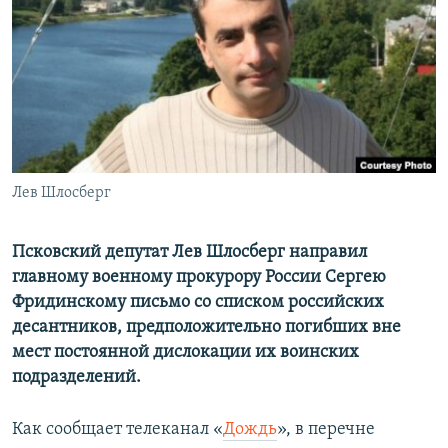
ПРИСОЕДИНЯЙТЕСЬ!
ПОБЕДИТЕЛЕЙ НЕ СУДЯТ?
КРЫМ.НЕПОКОРЕННЫЙ
ELIFBE
УКРАИНСКАЯ ПРОБЛЕМА КРЫМА
Все сайты RFE/RL
Лев Шлосберг
Псковский депутат Лев Шлосберг направил
главному военному прокурору России Сергею
Фридинскому письмо со списком российских
десантников, предположительно погибших вне
мест постоянной дислокации их воинских
подразделений.
Как сообщает телеканал «
Дождь
», в перечне