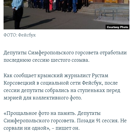
ПРИСОЕДИНЯЙТЕСЬ!
ПОБЕДИТЕЛЕЙ НЕ СУДЯТ?
КРЫМ.НЕПОКОРЕННЫЙ
ELIFBE
ФОТО: Фейсбук
УКРАИНСКАЯ ПРОБЛЕМА КРЫМА
Все сайты RFE/RL
Депутаты Симферопольского горсовета отработали
последнюю сессию шестого созыва.
Как сообщает крымский журналист Рустам
Корсовецкий в социальной сети Фейсбук, после
сессии депутаты собрались на ступеньках перед
мэрией для коллективного фото.
«Прощальное фото на память. Депутаты
Симферопольского горсовета. Позади 91 сессия. Не
сорвали ни одной», – пишет он.