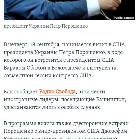
ПРИСОЕДИНЯЙТЕСЬ!
ПОБЕДИТЕЛЕЙ НЕ СУДЯТ?
КРЫМ.НЕПОКОРЕННЫЙ
президент Украины Пётр Порошенко
ELIFBE
УКРАИНСКАЯ ПРОБЛЕМА КРЫМА
В четверг, 18 сентября, начинается визит в США
Все сайты RFE/RL
президента Украины Петра Порошенко, в ходе
которого он встретится с президентом США
Бараком Обамой в Белом доме и выступит на
совместной сессии конгресса США.
Как сообщает
Радио Свобода
, этой чести
иностранные лидеры, посещающие Вашингтон,
удостаиваются лишь в особых случаях.
В программе визита также двусторонние встречи
Порошенко с вице-президентом США Джозефом