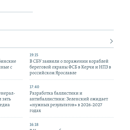
19:15
бинские
В СБУ заявили о поражении кораблей
нные с
береговой охраны ФСБ в Керчи и НПЗ в
российском Ярославле
17:40
енерал-
Разработка баллистики и
 зять
антибаллистики: Зеленский ожидает
медиа
«нужных результатов» в 2026-2027
годах
16:18