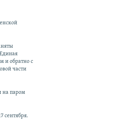
ченской
аняты
 Единая
м и обратно с
овой части
и на паром
7 сентября.