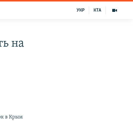
УКР
КТА
ть на
ок в Крым