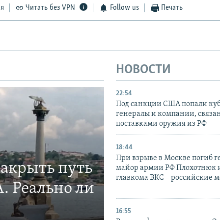
ся
Читать без VPN
Follow us
Печать
НОВОСТИ
22:54
Под санкции США попали ку
генералы и компании, связа
поставками оружия из РФ
18:44
При взрыве в Москве погиб г
закрыть путь
майор армии РФ Плохотнюк и
главкома ВКС – российские 
. Реально ли
16:55