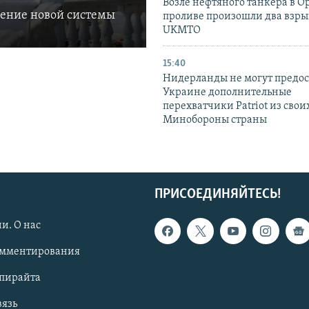
Возле нефтяного танкера в 
ление новой системы
проливе произошли два взры
UKMTO
15:40
Нидерланды не могут предос
Украине дополнительные
перехватчики Patriot из своих
Минобороны страны
ПРИСОЕДИНЯЙТЕСЬ!
и. О нас
омментирования
опирайта
вязь