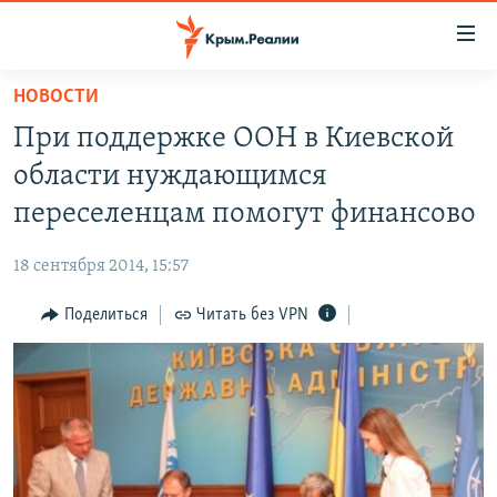
Доступность
ссылки
Вернуться
НОВОСТИ
к
НОВОСТИ
При поддержке ООН в Киевской
основному
СПЕЦПРОЕКТЫ
содержанию
области нуждающимся
ВОДА
Вернутся
ГРУЗ 200
переселенцам помогут финансово
к
ИСТОРИЯ
КАРТА ВОЕННЫХ ОБЪЕКТОВ КРЫМА
главной
18 сентября 2014, 15:57
ЕЩЕ
11 ЛЕТ ОККУПАЦИИ КРЫМА. 11 ИСТОРИЙ СОПРОТИВЛЕНИЯ
навигации
Вернутся
Поделиться
Читать без VPN
РАДІО СВОБОДА
ИНТЕРАКТИВ
к
КАК ОБОЙТИ БЛОКИРОВКУ
ИНФОГРАФИКА
поиску
ТЕЛЕПРОЕКТ КРЫМ.РЕАЛИИ
Українською
СОВЕТЫ ПРАВОЗАЩИТНИКОВ
Qırımtatar
ПРОПАВШИЕ БЕЗ ВЕСТИ