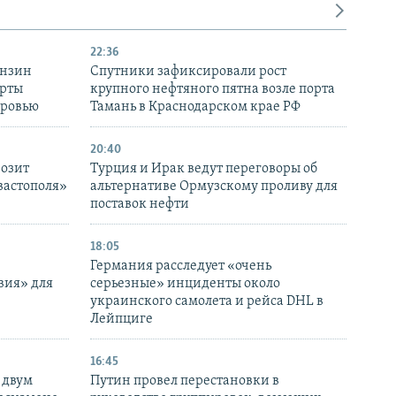
22:36
ензин
Спутники зафиксировали рост
ерты
крупного нефтяного пятна возле порта
оровью
Тамань в Краснодарском крае РФ
20:40
розит
Турция и Ирак ведут переговоры об
вастополя»
альтернативе Ормузскому проливу для
поставок нефти
18:05
Германия расследует «очень
вия» для
серьезные» инциденты около
украинского самолета и рейса DHL в
Лейпциге
16:45
 двум
Путин провел перестановки в