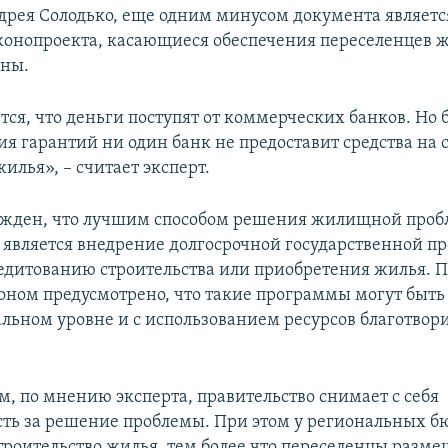
дрея Солодько, еще одним минусом документа является 
конопроекта, касающиеся обеспечения переселенцев 
ены.
ся, что деньги поступят от коммерческих банков. Но 
ия гарантий ни один банк не предоставит средства на 
илья», – считает эксперт.
ежден, что лучшим способом решения жилищной проб
 является внедрение долгосрочной государственной п
едитованию строительства или приобретения жилья. П
коном предусмотрено, что такие программы могут быть
альном уровне и с использованием ресурсов благотвор
м, по мнению эксперта, правительство снимает с себя
сть за решение проблемы. При этом у региональных б
строительство жилья, тем более что переселенцы разм