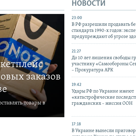
НОВОСТИ
23:00
В РФ разрешили продавать б
стандарта 1990-х годов: эксп
предупреждают об угрозе зд
21:27
До 10 лет лишения свободы г
ркетплейс
участнику «Самообороны Се
– Прокуратура АРК
овых заказов
19:42
ве
Удары РФ по Украине имеют
«катастрофические последст
ставлять товары в
гражданских – миссия ООН
17:18
В Украине вынесли приговор