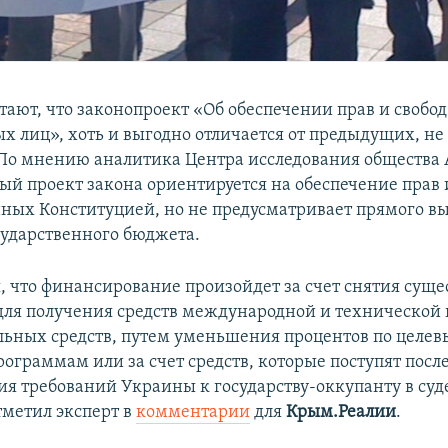
тают, что законопроект «Об обеспечении прав и свобо
 лиц», хоть и выгодно отличается от предыдущих, н
 По мнению аналитика Центра исследования общества
ый проект закона ориентируется на обеспечение прав 
ных Конституцией, но не предусматривает прямого в
осударственного бюджета.
, что финансирование произойдет за счет снятия сущ
для получения средств международной и технической
льных средств, путем уменьшения процентов по целе
ограммам или за счет средств, которые поступят посл
ия требований Украины к государству-оккупанту в су
тметил эксперт в
комментарии
для
Крым.Реалии
.