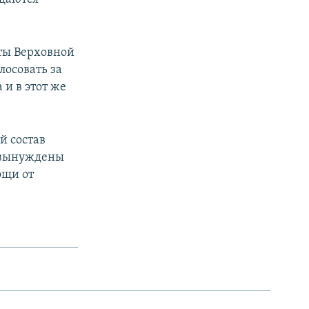
оты Верховной
лосовать за
 и в этот же
й состав
т вынуждены
ощи от