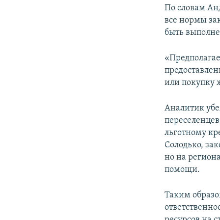
По словам Ан
все нормы за
быть выполн
«Предполагает
предоставлен
или покупку ж
Аналитик уб
переселенцев
льготному кр
Солодько, за
но на регион
помощи.
Таким образо
ответственно
ресурсов на 