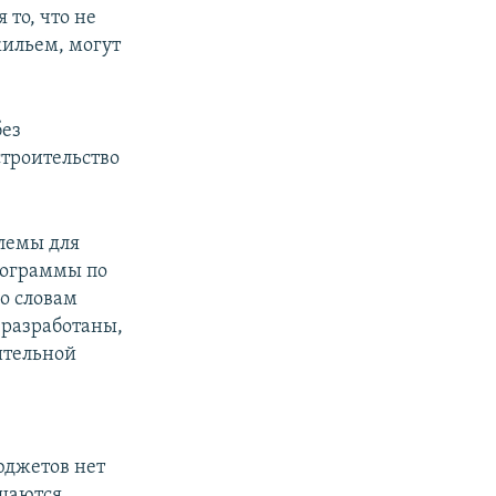
то, что не
жильем, могут
без
строительство
лемы для
рограммы по
о словам
 разработаны,
ительной
юджетов нет
ещаются