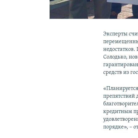
Эксперты счи
перемещенных
недостатков.
Солодько, нов
гарантирован
средств из г
«Планируется
препятствий 
благотворите
кредитным пр
удовлетворен
порядке», – о