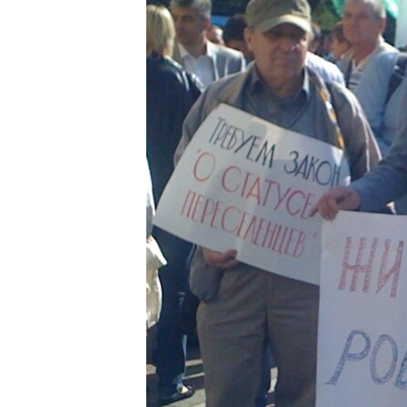
ПОБЕДИТЕЛЕЙ НЕ СУДЯТ?
КРЫМ.НЕПОКОРЕННЫЙ
ELIFBE
УКРАИНСКАЯ ПРОБЛЕМА КРЫМА