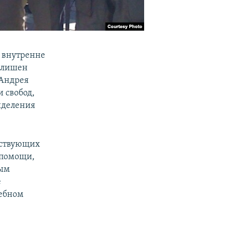
д внутренне
е лишен
 Андрея
и свобод,
ыделения
ествующих
 помощи,
вым
е
дебном