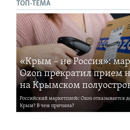
ТОП-ТЕМА
«Крым – не Россия»: ма
Ozon прекратил прием н
на Крымском полуостро
Российский маркетплейс Ozon отказывается до
Крым? В чем причина?