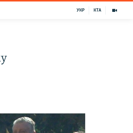
УКР
КТА
му