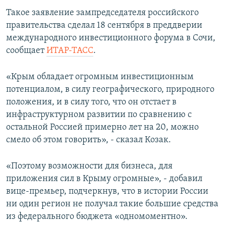
ПРИСОЕДИНЯЙТЕСЬ!
ПОБЕДИТЕЛЕЙ НЕ СУДЯТ?
Такое заявление зампредседателя российского
правительства сделал 18 сентября в преддверии
КРЫМ.НЕПОКОРЕННЫЙ
международного инвестиционного форума в Сочи,
ELIFBE
сообщает
ИТАР-ТАСС
.
УКРАИНСКАЯ ПРОБЛЕМА КРЫМА
«Крым обладает огромным инвестиционным
Все сайты RFE/RL
потенциалом, в силу географического, природного
положения, и в силу того, что он отстает в
инфраструктурном развитии по сравнению с
остальной Россией примерно лет на 20, можно
смело об этом говорить», - сказал Козак.
«Поэтому возможности для бизнеса, для
приложения сил в Крыму огромные», - добавил
вице-премьер, подчеркнув, что в истории России
ни один регион не получал такие большие средства
из федерального бюджета «одномоментно».