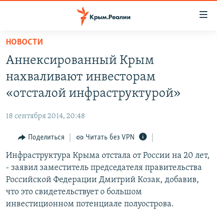
Доступность
ссылки
Вернуться
НОВОСТИ
к
НОВОСТИ
Аннексированный Крым
основному
СПЕЦПРОЕКТЫ
содержанию
нахваливают инвесторам
ВОДА
Вернутся
ГРУЗ 200
«отсталой инфраструктурой»
к
ИСТОРИЯ
КАРТА ВОЕННЫХ ОБЪЕКТОВ КРЫМА
главной
18 сентября 2014, 20:48
ЕЩЕ
11 ЛЕТ ОККУПАЦИИ КРЫМА. 11 ИСТОРИЙ СОПРОТИВЛЕНИЯ
навигации
Вернутся
Поделиться
Читать без VPN
РАДІО СВОБОДА
ИНТЕРАКТИВ
к
Инфраструктура Крыма отстала от России на 20 лет,
КАК ОБОЙТИ БЛОКИРОВКУ
ИНФОГРАФИКА
поиску
- заявил заместитель председателя правительства
ТЕЛЕПРОЕКТ КРЫМ.РЕАЛИИ
Российской Федерации Дмитрий Козак, добавив,
Українською
что это свидетельствует о большом
СОВЕТЫ ПРАВОЗАЩИТНИКОВ
Qırımtatar
инвестиционном потенциале полуострова.
ПРОПАВШИЕ БЕЗ ВЕСТИ