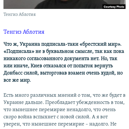
ПРИСОЕДИНЯЙТЕСЬ!
ПОБЕДИТЕЛЕЙ НЕ СУДЯТ?
Тенгиз Аблотия
КРЫМ.НЕПОКОРЕННЫЙ
ELIFBE
Тенгиз Аблотия
УКРАИНСКАЯ ПРОБЛЕМА КРЫМА
Все сайты RFE/RL
Что ж, Украина подписала-таки «брестский мир».
«Подписала» не в буквальном смысле, так как пока
никакого согласованного документа нет. Но, так
или иначе, Киев отказался от попыток вернуть
Донбасс силой, выторговав взамен очень худой, но
все же мир.
Есть много различных мнений о том, что же будет в
Украине дальше. Преобладает убежденность в том,
что нынешнее перемирие ненадолго, что очень
скоро война вспыхнет с новой силой. А я вот
уверен, что нынешнее перемирие – надолго. Не