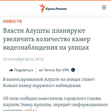
Доступность
ссылки
Вернуться
НОВОСТИ
к
НОВОСТИ
Власти Алушты планируют
основному
СПЕЦПРОЕКТЫ
содержанию
увеличить количество камер
ВОДА
Вернутся
ГРУЗ 200
видеонаблюдения на улицах
к
ИСТОРИЯ
КАРТА ВОЕННЫХ ОБЪЕКТОВ КРЫМА
главной
20 сентября 2014, 09:12
ЕЩЕ
11 ЛЕТ ОККУПАЦИИ КРЫМА. 11 ИСТОРИЙ СОПРОТИВЛЕНИЯ
навигации
Вернутся
Поделиться
Читать без VPN
РАДІО СВОБОДА
ИНТЕРАКТИВ
к
В аннексированной Алуште на улицах станет
КАК ОБОЙТИ БЛОКИРОВКУ
ИНФОГРАФИКА
поиску
больше камер наружного наблюдения.
ТЕЛЕПРОЕКТ КРЫМ.РЕАЛИИ
Українською
СОВЕТЫ ПРАВОЗАЩИТНИКОВ
Об этом сообщил заместитель городского головы
Qırımtatar
Алушты Энвер Арпатлы, передаёт информационное
ПРОПАВШИЕ БЕЗ ВЕСТИ