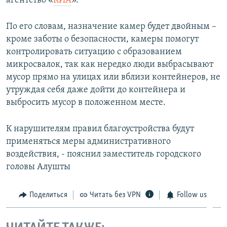
агентство «
КИА
».
ПРИСОЕДИНЯЙТЕСЬ!
ПОБЕДИТЕЛЕЙ НЕ СУДЯТ?
По его словам, назначение камер будет двойным –
КРЫМ.НЕПОКОРЕННЫЙ
кроме заботы о безопасности, камеры помогут
ELIFBE
контролировать ситуацию с образованием
микросвалок, так как нередко люди выбрасывают
УКРАИНСКАЯ ПРОБЛЕМА КРЫМА
мусор прямо на улицах или вблизи контейнеров, не
Все сайты RFE/RL
утруждая себя даже дойти до контейнера и
выбросить мусор в положенном месте.
К нарушителям правил благоустройства будут
применяться меры административного
воздействия, - пояснил заместитель городского
головы Алушты
Поделиться
Читать без VPN
Follow us